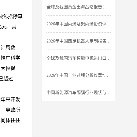
全球及我国黄金出海战略报告：行业发展现状分析-中金企信发布
要包括除草
2026年中国丙烯及聚丙烯投资评估报告：市场应用领域分析-中金企信发布
9亿元，其
2026年中国四足机器人定制报告：中金企信预计至2030年的市场规模将达530.1亿元
统计局数
家推广科学
全球及我国汽车智能电机进出口贸易报告：市场规模及发展态势分析-中金企信发布
比大幅提
2026年中国工业过程分析仪器“十五五”报告：行业发展态势分析-中金企信发布
比已超过
中国新能源汽车隔膜行业现状与发展趋势：高景气赛道下的结构性机遇-中金企信发布
近年来开发
杂，导致所
中间体往往