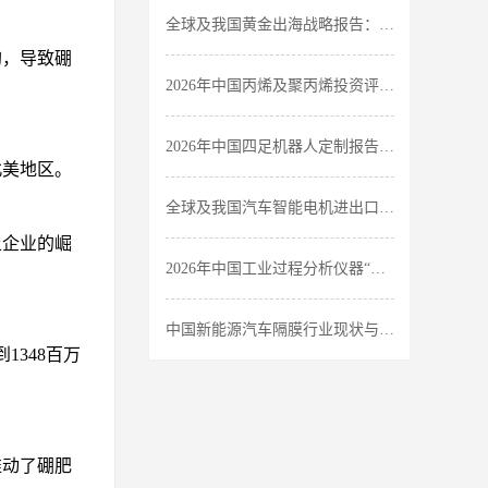
全球及我国黄金出海战略报告：行业发展现状分析-中金企信发布
均，导致硼
2026年中国丙烯及聚丙烯投资评估报告：市场应用领域分析-中金企信发布
2026年中国四足机器人定制报告：中金企信预计至2030年的市场规模将达530.1亿元
北美地区。
全球及我国汽车智能电机进出口贸易报告：市场规模及发展态势分析-中金企信发布
土企业的崛
2026年中国工业过程分析仪器“十五五”报告：行业发展态势分析-中金企信发布
中国新能源汽车隔膜行业现状与发展趋势：高景气赛道下的结构性机遇-中金企信发布
1348百万
推动了硼肥