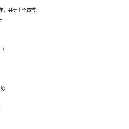
2031年，共计十个章节：
析
ST）
趋势
测