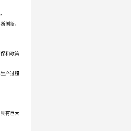
展。
不断创新，
环保和政策
低生产过程
。
场具有巨大