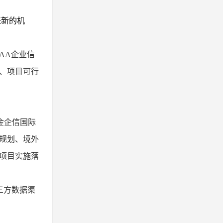
来新的机
AAA企业信
、
项目可行
金企信国际
规划、境外
项目实施落
三方数据渠