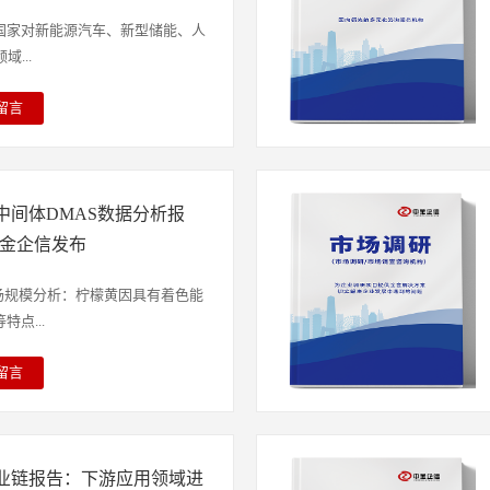
线有4套装置共计268万吨/年产能投
内，中国丙烯消费量在6310万吨，
国家对新能源汽车、新型储能、人
年丙烯下游新增产能较多，尤其是主力
...
对丙烯消费量增加。聚丙烯作为丙烯
种由丙烯聚合而成的热塑性合成树
留言
PP、无纺布、管材等多种制品，
产业正快速走向高质量发展的道
家居用品、汽车零部件、医疗耗材
高的安全性和更高能量密度的方向
5年国内新增聚丙烯产能535.5万
要求大幅提高。在此环境下，新型
达到4904.5万吨的高位，产能
中间体DMAS数据分析报
新型锂盐LiFSI前期受限于合成
2%。工艺路线仍以油制为主，丙
作为锂盐添加剂配合LiPF6使
中金企信发布
能占比持续提升。据中金企信数据
%之间。近年来，随着LiFSI合成工
量3967.70万吨，增幅在
大，LiFSI在主流电解液配方中
场规模分析：柠檬黄因具有着色能
饮料和日常必需品等刚性行业持续稳
25年全球锂离子电池电解液需求量
点...
求增长，叠加汽车、家电、透明料
液锂盐主盐的需求量为34万吨，随
25年聚丙烯表观消费量增长至
进，未来LiFSI的市场渗透率有望快
留言
际咨询相关报告推荐（2025-
2025年LiFSI行业产量已增长
基本无毒且不在体内贮积，绝大部
产业规划：2030年市场规模占全
释放与供给能力持续提升。近年来，
已经成为现代食品行业主要使用的
中金企信发布》《2026年我国新
与国家产业政策大力支持的双重驱
料、果脯、饮料、糕点等食品中。
场空间调研及发展态势-中金企信
市场规模实现高速扩容。根据中金企
业链报告：下游应用领域进
柠檬黄凭借其稳定性和安全性也开