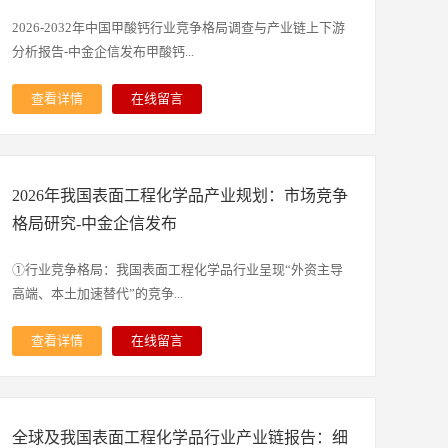
品的差异化核心体现在面向客户需求定制的配方体系及高性
能添加剂应用。随着电池企业对安全性、充放电倍率、循环
2026-2032年中国甲酸钙行业竞争格局调查与产业链上下游
寿命、高电压适配性、过充防护及高低温适应性等指标要求
分析报告-中金企信发布甲酸钙...
持续提升，电解液配方复杂度不断提高，与之匹配的添加剂
种类亦日趋多样。在锂电池向高电压、高镍化、高比能方向
查看详情
在线留言
快速发展的背景下，电解液配方设计尤其是添加剂体系愈发
是一种结构稳定、理化性质优良的有机酸盐类化合物，属于
复杂，电解液添加剂的重要性日益凸显，其研发与应用能力
小分子有机羧酸钙盐，由甲酸与钙离子通过酸碱中和反应结
已成为电解液企业核心竞争力的关键构成。根据中金企信发
合生成，整体分子结构简单稳定，常温常规储存条件下不易
布的《新型添加剂行业“十五五”市场发展趋势研究及投资建
2026年我国表面工程化学品产业规划：市场竞争
分解、不易潮解，具备良好的化学惰性与环境适配性，是工
议评估预测报告》显示：从发展历程来看，常规添加剂主要
业生产、饲料加工、建材制造、精细化工等多个领域广泛应
格局研究-中金企信发布
包括VC、FEC等早期应用于3C消费电子领域的产品。伴随
用的功能性基础原料与添加剂。该物质外观呈现均匀规整的
新能源汽车与储能行业快速发展，该类添加剂逐步在动力及
结晶形态，水溶性表现良好，可在水中充分溶解并形成稳定
①行业竞争格局：我国表面工程化学品行业呈现“外资主导
储能电池中规模化应用，以提升电池循环寿命与充放电效
均匀的离子体系，水溶液呈现弱酸性特质，能够温和调节体
高端、本土加速替代”的竞争...
率。近年来，在锂电池持续向高电压、高比能、宽温域、高
系酸碱平衡，无强腐蚀性与强刺激性，相较于同类无机钙盐
功率、长循环、高安全方向升级的趋势下，VC、FEC、PS
及其他有机酸盐，酸碱缓冲能力适中，反应过程温和可控，
查看详情
在线留言
等常规添加剂已难以满足高端电池的性能要求。国内企业通
不会对接触基材、生产设备及应用体系产生剧烈腐蚀或破坏
格局。外资企业优势明显，安美特（ATO）、巴斯夫
过持续技术攻关，在提纯技术、杂质精准控制及合成制备工
作用。从理化指标与成分属性来看，甲酸钙钙元素含量稳
（BASF）、陶氏化学（DOW）等跨国企业占据高端市场主
艺等核心环节不断实现突破，有力推动了新型添加剂的国产
定，有机酸性组分纯度高，杂质含量可控，重金属、有害物
导地位，其产品技术先进、设备精良，在高端领域形成技术
化替代进程。当前，我国企业已不仅能够充分满足国内市场
质残留符合各行业通用安全标准，热稳定性能突出，可适应
全球及我国表面工程化学品行业产业链报告：细
壁垒，而国内头部企业如三孚新科、风帆科技、吉和昌等通