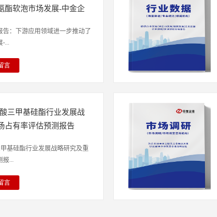
年中国甲酸钙行业竞争格局调查与产业
新型锂盐行业规模洞察报告》数据显
和化妆品等领域，市场需求进一步
氨酯软泡市场发展-中金企
企信发布》《全球及我国柠檬黄及
模已由2019年的5.31亿元增长至
26年全球及我国柠檬黄及中间体
告：市场需求研究-中金企信发布》
025年，我国LiFSI市场规模有望突破
020年至2024年期间全球柠檬黄市
报告：下游应用领域进一步推动了
化学品产业规划：市场竞争格局研
盐行业具备广阔的市场空间，市场发展
.5%，2025年全球柠檬黄市场
..
企信为国家统计局涉外调查许可单
未来发展趋势：新型锂盐行业已正
计到2035年市场规模将达到2.89
中国认证认可协会会员单位&重合
iFSI作为核心品类正从添加剂角
生产所需的重要中间体，根据行业
留言
务信誉单位&诚信经营示范单位等
锂盐升级，并与LiDFOB等复配
DMAS中间体可用于生产约3吨柠
氨酯软泡下游应用领域运行态势分
“政府部门/机构组织/各领域企业
工及光芯片等多元应用场景的广泛
扩大亦将带动上游中间体的需求增
型聚氨酯软泡：交运设备用科技型
划、市场调查、品牌地位研究、市
速渗透、长时储能需求持续释放及
报告，2025年全球DMAS市场规
基础上，缓冲减震、降噪、阻燃等
报告、品牌价值评估、问卷评估、
，共同构成下游需求增长的多重驱
019年至2033年复合增长率将达到
氟甲磺酸三甲基硅酯行业发展战
程机械、飞机、高铁等交运设备，
定制报告、项目可行性/商业计划
合成工艺与锂氟一体化制造模式的
关报告推荐（2025-2026）
安全，轮胎、发动机、风道等功能
场占有率评估预测报告
方案”的专业咨询顾问机构。具备
推动生产成本下行。当前国内企业
化学品产业规划：市场竞争格局研
酯软泡。根据数据，2021至
资源约80亿条不同数据处理及背书
产替代，行业集中度稳步提升，产
技型聚氨酯软泡产业链报告：下游
用科技型聚氨酯软泡市场规模持续增
磺酸三甲基硅酯行业发展战略研究及重
/调研数据；5000万+细分产品数
化竞争力逐步显现。长期来看，低
技型聚氨酯软泡市场发展-中金企
.2亿元，并将于2030年进一步增长
...
子配套钠盐的同步研发已提上日
三氟甲磺酸三甲基硅酯行业发展战略研
车为交运设备用科技型聚氨酯软泡最
落后产能的出清进程。产业链上下
预测报告》《2026-2032年中
25年汽车用科技型聚氨酯软泡占比
留言
产品标准化推进以及锂盐回收体系
析及竞争战略可行性评估报告-中
领域，占比7.8%。①汽车用科技型
信国际咨询下游不同应用领域消费
业持续高质量发展的核心主线。中
国多元醇行业容量及增长潜力分析
酯软泡以其轻量化、卓越的缓冲
C领域......此报告共计十二个
025-2026）《2026-2032
企信发布》中金企信国际咨询深耕市
音效果，在汽车行业中扮演着越来