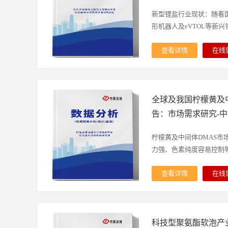
12.86%。其中，PDH路
产，占比近29%。报告期
新型锂盐行业现状：随着
增速达12.7%。2025
形机器人及eVTOL等新兴领域
下游PP产能扩张明显，
最重要的下游产品，是一
查看详情
在线
脂，其下游涵盖塑编、BO
的支持，锂离子动力电池
并广泛应用于食品包装、
路。未来锂电池将朝着更
及日用消费品等领域。202
发展，对电解液的安全性
吨/年，年内聚丙烯粒料产能
全球及我国柠檬黄及
锂盐迎来了快速发展机遇。
和产量年增长速度均超过1
难度较大、成本较高，主要
告：市场需求研究-
烷脱氢与轻烃综合利用产
用，添加比例介于0.5%-3
显示，2025年中国聚丙烯产
艺的突破以及生产规模的扩
柠檬黄及中间体DMAS市
14.27%。随着食品、
的添加比例逐渐增加。20
力强、色素纯度容易控制等特
定的需求将支撑聚丙烯需
为260万吨，相应对电解
等新兴领域强劲需求，20
着LiFSI商业化的快速推
查看详情
在线
3970.4万吨。中金企信国
速提高。根据中金企信数据，
，同时安全度相对较高，
2026）《中国新型添加剂
至4.47万吨，行业产能
分以原形排出体外，目前
球市场的比例将接近80%-
在下游市场需求持续增长
着色剂，常见于咖喱、调
型锂盐投资评估报告：市
动下，我国LiFSI行业
科技型聚氨酯软泡产
除了食品领域外，近些年