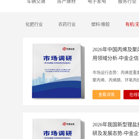
车辆交通
房产建材
电子家电
服务行业
化肥行业
农药行业
塑料/橡胶
有机/
2026年中国丙烯及
用领域分析-中金企
市场运行态势：丙烯是重
聚丙烯、丙烯腈、环氧丙烷等
查看详情
在线
化工衍生品，其中，聚丙烯
用于汽车零部件、家电外壳
材）、医疗用品等多个领
2026年我国新型锂
我国丙烯及聚丙烯行业发展
丙烯总产能7703万吨，总
研及发展态势-中金