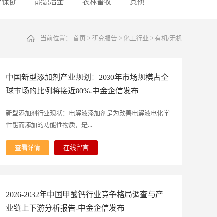
疗保健
能源冶金
农林畜牧
其他
当前位置：
首页
>
研究报告
>
化工行业
>
有机/无机
中国新型添加剂产业规划：2030年市场规模占全
球市场的比例将接近80%-中金企信发布
新型添加剂行业现状：电解液添加剂是为改善电解液电化学
性能而添加的功能性物质，是...
查看详情
在线留言
电解液体系的重要组成部分。该类添加剂品类丰富、在电解
液中质量占比较低但单位价值较高，能够在不显著增加生产
成本、不改变主体生产工艺的前提下，定向优化电解液的导
2026-2032年中国甲酸钙行业竞争格局调查与产
电性能、阻燃特性、过充保护能力及倍率性能等，仅通过少
量添加即可有效提升电池的循环寿命与安全性能。电解液产
业链上下游分析报告-中金企信发布