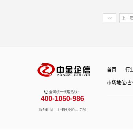
章节（此报告分为2个类
年中国甲酸钙行业竞争格
场调研/研报领域16年，
越重要的角色，其不仅被
告，可根据不同需求进行选
中金企信发布》《2026
务商之一。集品牌排名研
板等内饰组件，还应用于
2025年，预测数据2026
<<
上一
场竞争格局研究-中金企
有率排名、国产化率报告
门、AB柱等关键部位，
甲基硅酯行业发展分析 第
报告：2026年成为新能
队权威咨询顾问机构。
能。一方面，科技型聚氨
行业发展态势分析 第三章
发布》《2026-2032
有功能性，在增加司乘舒
发展现状 第四章 中国三
规模前景洞察报告-中金
音、减震等功能，被大量
剖析 第五章 2020-20
估报告：2026年成为新
阳板等汽车内饰中；另一
状况及预测分析 第六章 
信发布》中金企信为国内
性器件，应用于静音轮胎
场需求及下游细分应用分析
明、市场占有率认证&证
或震动源，实现降低噪音
硅酯行业市场调查分析 第
首页
行
市场调查、资信/信用报
往相比，高端车型以及新
行业竞争格局分析 第九章
析、项目可行性&商业计
性、舒适性、功能性都提
趋势分析 第十章 三氟甲
市场地位/占
秉承“专业、精准、权威”
其优异的理化性能，更好
第十一章 2026-203
分市场，研究范围覆盖宏
全国统一代理热线：
求，应用广度及深度得到
第十二章 2026-203
400-1050-986
领域及大消费市场等全产
均用量，带动了汽车用科
价值评估分析 中金企信
根据数据，2021年到20
（行业调研、企业调研、
服务时间：工作日 9:00—17:30
市场规模实现了从34.8亿
上中下游抽样检测等）。
2030年达到82.1亿元
发改委、商务部等）。全
高端化趋势不断推进，汽
WHO、国际相关组织、