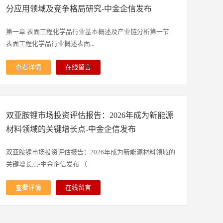
需求，产品亦逐步实现出口外销。我国在全球新型添加剂市
常规加工温度区间，高温环境下不易发生变质、碳化或成分
过产学研合作提升技术水平，主攻中低端市场并逐步向高端
分应用领域及竞争格局研究-中金企信发布
场的份额持续显著提升。到2030年中国新型添加剂市场规模
失效，能够在复杂生产工况中保持自身功能属性稳定发挥。
渗透，产品性价比较高，在通用五金电镀、环保型电镀添加
占全球市场的比例将接近80%。未来，依托国内企业在规模
在化学作用机理层面，甲酸钙兼具钙离子与甲酸根离子的双
剂等细分领域实现本土化生产，未来伴随着政策支持及本土
第一章 表面工程化学品行业基本概述及产业链分析第一节
化量产与产业化落地方面的突出优势，我国在全球市场的主
重功能特性，钙离子可参与体系离子补充、硬化交联、营养
地域优势，行业市场竞争优势将由国外厂商逐步向国内优势
表面工程化学品行业概述表面...
导地位有望持续巩固，市场份额将维持高位运行。新型添加
强化等作用，甲酸根则具备抑菌防腐、酸化调节、抑制有害
企业转移。②主要优势企业分析：在表面工程化学品方面，
剂行业未来发展趋势：锂电新型添加剂行业正步入高端提质
微生物繁殖、优化微观代谢环境的核心作用，双重组分协同
行业内竞争力较强的外资企业有德国巴斯夫、安美特等；国
查看详情
在线留言
阶段，技术重心从单一功能材料向兼具阻燃、补锂、耐高压
作用，使其同时满足营养补充、酸碱调控、防腐抑菌、促凝
内企业主要有：三孚新科（688359.SH）、领湃科技（原广
工程是指基材表面经过预处理后，通过表面涂覆、表面改性
特性的多功能复合体系迭代升级。随着800V快充、储能系
增强等多元化应用需求。作为刚需型精细化工原料，甲酸钙
东达志科技股份有限公司，300530.SZ）、松石科技
或多种表面技术复合处理，改变基材表面的形态、化学成
统、钠离子电池及固态电池等多元化应用场景持续拓展，下
依托稳定的产能供给与持续的技术优化，不断完善品质管控
（870303.NQ，已摘牌）、风帆科技（430221.NQ）等。
分、组织结构和应力状况，以获得表面所需性能的系统工
游动力电池、储能系统及消费电子领域对添加剂的需求呈现
体系，适配多行业差异化的使用要求，凭借独特的理化特性
1、巴斯夫（德国）：成立于1865年，1990年进入中国市
双亚胺锂市场投资评估报告：2026年成为新能源
程。表面工程技术通常涉及材料科学、化学、物理学以及热
明显差异化与定制化趋势，为行业带来持续的增量空间。在
与复合功能价值，成为现代工业制造、畜牧养殖、建筑材料
场，是全球最大化工企业之一。产品范围涵盖化学品、材
处理科学等多个领域，主要工艺方法包括表面清洁、表面处
材料领域的关键增长点-中金企信发布
制造端，一体化与连续化工艺逐步普及，超高纯度产品标准
改良领域中不可或缺的关键化工品，推动相关产业工艺优
料、工业解决方案、表面处理技术、营养与护理以及农业解
理、涂装、电镀、化学转化膜、热喷涂等，经过处理后的基
与日趋严格的环保法规共同推动落后产能加速出清。国内企
化、品质提升与安全化、绿色化转型发展。本报告利用中金
决方案。在大中华区的核心业务包括石化产品、无机化学
材能够获得耐磨性、抗腐蚀性、润滑性、高强度、防水、防
双亚胺锂市场投资评估报告：2026年成为新能源材料领域的
业已全面实现自主技术突破与国产替代，并稳步推进产品出
企信长期对甲酸钙行业市场跟踪搜集的一手市场数据，同时
品、聚合物分散体、聚氨酯、工程塑料、涂料、纺织和皮革
污、抗菌、抗静电等特定性能。表面工程化学品是基材表面
关键增长点-中金企信发布 （...
海，行业集中度持续提升。面向中长期发展，低氟环保型产
依据国家统计局、国家商务部、国家发改委、国务院发展研
业特性产品、电子化学品、中间体、催化剂、化学建材、造
处理过程中所使用的专用化学品或添加剂等的总称，它能够
品及下一代固态电池配套添加剂的研发正成为行业核心创新
究中心、行业协会、中国行业研究网、全国及海外专业研究
纸化学品和护理化学品等。2、安美特（德国）：成立于
有效提高材料和工件的可靠性、延长使用寿命、制备具有特
查看详情
在线留言
主线，上下游协同配方优化与一体化产业链布局将构筑企业
机构提供的大量权威资料，采用与国际同步的科学分析模
1851年，1998年进入中国市场，是道达尔集团旗下负责表
殊功能的表面，对节能降耗与再制造发挥至关重要的作用，
1）三氟甲磺酸系列产品基本概述：三氟甲磺酸系列产品具
长期竞争优势的关键壁垒。中金企信国际咨询相关报告推荐
型，全面而准确地为您从行业的整体高度来架构分析体系。
面工程化学品业务的子公司，在行业内居世界领先地位，其
是表面工程得以发挥效用的重要物质基础。表面工程化学品
有产品品种多、生产规模小、产品附加值高等特点。目前产
（2025-2026）《2026-2032年中国甲酸钙行业竞争格局调
让您全面、准确地把握整个甲酸钙行业的市场走向和发展趋
通用五金涂镀、电子、电子材料和晶圆技术的产品在行业内
可应用在工业基材、五金卫浴、汽车零部件等行业电镀、涂