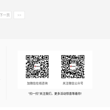
品有三氟甲磺酸、三氟甲磺酸酐、三氟甲磺酸三甲基硅酯、
查与产业链上下游分析报告-中金企信发布》《双亚胺锂市
势。中金企信自建数据库并搭建全路径数据矩阵，具备全球
具有较高知名度。3、三孚新科（688359.SH）：成立于
覆、改性工艺中，亦可应用于 PCB 水平沉铜、半导体硅基
双（三氟甲磺酰）亚胺锂、三氟甲磺酸锂等产品。三氟甲磺
场投资评估报告：2026年成为新能源材料领域的关键增长
范围线上、线下数据资源约80亿条不同数据处理及背书能
2009年，主要从事表面工程技术的研究及新型环保表面工程
材等电子材料的处理。表面工程化学品已经在五金卫浴、消
酸是目前已知最强有机酸，是万能的合成工具，其系列产品
下一页
>>
点-中金企信发布》《2026-2032年中国正丙醇行业运行环境
力。涉及900+行业统计/调研数据；5000万+细分产品数据；
专用化学品与专用设备的研发、生产和销售，主要产品有电
费电子、半导体、工业机械、航空航天和建筑装饰等产业中
具有对环境友好、催化作用强等特点，广泛应用于医药、农
分析及投资规模前景洞察报告-中金企信发布》《2026-2032
450+项三方商业数据资源；1.5亿+国际贸易数据；20W+各
子化学品、通用电镀化学品以及表面工程专用设备等。2024
获得广泛应用，成为不可或缺的基础原料。细分应用领域来
药、香料、有机硅及含氟新材料等行业。如在有机硅领域可
年中国立德粉行业数据监测分析及竞争战略可行性评估报
领域企业监测数据等多位一体的完整数据源，切实做到数据
年实现营业收入6.21亿元，实现净利润441.46万元。4、领
看，五金电镀化学品、PCB 电子化学品和集成电路电子化学
替代硫酸、高氯酸等传统的高污染强酸，医药领域可用作核
告-中金企信发布》《全球及我国柠檬黄及中间体DMAS数据
有依据、数据有公信力、数据有权威性、数据有合法性、数
湃科技（300530.SZ）：成立于2002年，主要从事新能源电
品是较为重要的细分板块。根据中金企信统计数据， 2025
苷、抗生素、类固醇、配糖类、维生素等医药中间体原料或
分析报告：市场需求研究-中金企信发布》中金企信拥有资
据有专业性的综合背书。中金企信自主搭建数据库及专业咨
池业务以及表面工程化学品业务，其中表面工程化学品业务
年，全球、中国五金电镀化学品用表面工程化学品市场规模
催化剂，还可用作异构化、酰基化和烷基化的催化剂。相关
深行业分析师团队，具备深厚的行业研究经验和专业的分析
询团队，拥有中金企信独立的分析模型、调研体系、论证体
主要包括新型环保涂镀添加剂和涂镀中间体的研发、生产和
分别为**亿元、**亿元。随着全球 PCB 的生产不断扩大，
报告：中金企信发布的《2026-2032年全球及中国双亚胺锂
能力。团队采用先进的研究方法论，结合定量与定性分析，
系、质量体系、售后体系等全套技术路线。同时与政界、学
销售。因战略规划调整，目前正在持续收缩表面工程化学品
促进了 PCB 电子化学品规模持续增长，2025 年 PCB 电子化
市场监测调查及投资战略评估预测报告》（2）三氟甲磺酸
确保研究成果的科学性和准确性。持续跟踪宏观经济走势和
界、商界建立多位一体的综合资源路径，并具备外聘顾问智
业务。2024年实现营业收入1.26亿元（其中，表面工程化学
学品行业市场规模达到了**亿元。集成电路制造中，前道晶
市场应用领域：随着市场需求的增长、技术创新的推动以及
行业动态，能够准确把握市场变化趋势。是中国领先的集市
囊团队参与咨询技术路线制定和专业评审，从咨询成果的质
品营业收入为0.46亿元），实现净利润-39,608.77万元。5、
圆制造和后道封装的离子注入、电镀、CMP 等多个工艺环
环保监管的加强，三氟甲磺酸的应用将更加广泛和深入。目
场地位研究、市场占有率排名、国产化率报告、进入性研
量方面、权威性方面、合法/合规性方面保障客户权益最大
松石科技（870303.NQ,已摘牌）：成立于2004年，主要从
节均需要用到电子化学品，根据中国电子材料行业协会
前产品已销往欧美、日本、韩国、印度等国家和地区，受到
究、市场调查、资信/信用报告、品牌价值评估报告、数据
化。报告目录： 第一章 甲酸钙概述第一节 甲酸钙定义第二
事金属表面处理剂和锂电池化学品的研发、生产和销售，主
《2024 版湿化学品产业研究报告》，2023 年，全球集成电
广大知名客户认可，如强生、默克、巴斯夫等。三氟甲磺酸
分析、项目可行性&商业计划书、行业研究等全套解决方案
节 甲酸钙分类情况第三节 甲酸钙产业链分析一、产业链模
要产品包括表面工程化学品、1,3-PS、SPS等。其中金属表
路用湿电子化学品市场规模分别达到 462.00 亿元，预计到
系列产品的生产企业较少，国内主要集中于中船特气，国外
加微信在线咨询
关注微信公众号
的独立第三方咨询服务机构。第一章 新型添加剂行业发展
型介绍二、甲酸钙产业链模型分析第二章 2020-2025年中国
面处理剂可以细分为镀镍中间体、镀锌中间体和镀铜中间
2026 年，集成电路湿电子化学品市场规模将增长至 亿元。
友商主要为中央硝子等。双（三氟甲磺酰）亚胺锂（简称
概述第二章 国际新型添加剂行业发展分析及预测第三章 新
甲酸钙行业发展环境分析第一节 2020-2025年中国经济环境
体。6、风帆科技（430221.NQ）：成立于2002年，主要从
“扫一扫”关注我们，更多活动惊喜等着你!
第二节 表面工程化学品行业产业链分析根据中金企信发布
LiTFSI）和三氟甲磺酸锂是锂电电解液重要成分之一，用作
型添加剂行业“十五五”规划研究第四章 2020-2025年中国新
分析一、宏观经济二、工业形势三、固定资产投资第二节
事表面处理添加剂的研发、生产与销售。2024年实现营业收
《2026年表面工程化学品行业产业链上、下游调研报告（可
电解液添加剂，可以提高电解液的电化学稳定性，改善高低
型添加剂行业运行状况监测分析第五章 中国新型添加剂市
2020-2025年中国甲酸钙行业发展政策环境分析一、行业政
入1.51亿元，实现净利润1,608.50万元。③主要细分产品行
定制）》，表面工程化学品行业上游为各类基础化工原料、
温和循环性能。此外，双（三氟甲磺酰）亚胺锂和三氟甲磺