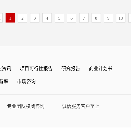
型：现有完整版报告与定制版报
局调查与产业链上下游分析报告-
是国内外领先的多元化国际咨询服
广泛用于座椅护面、汽车顶棚、门
择。），展现历史数据2020-
年我国表面工程化学品产业规划：市
究、市场调查、定制报告、市场占
静音轮胎、发动机引擎、风道、车
-2032年。第一章 全球三氟甲磺酸三
页
1
2
3
4
5
6
7
8
9
10
信发布》《双亚胺锂市场投资评估
、数据分析、项目可行性等第一梯
发挥着阻燃、减震和降噪等复合功
二章 中国三氟甲磺酸三甲基硅酯
源材料领域的关键增长点-中金企信
酯软泡柔软透气的基础特性叠加特
 中国三氟甲磺酸三甲基硅酯行业
年中国正丙醇行业运行环境分析及投资
适度的同时，能够实现隔热、吸
氟甲磺酸三甲基硅酯市场运行态势
企信发布》《双亚胺锂市场投资评
应用于顶棚、门板、座椅扶手、遮
25年中国三氟甲磺酸三甲基硅酯进出口
能源材料领域的关键增长点-中金企
方面，其可作为吸音降噪减震功能
中国三氟甲磺酸三甲基硅酯行业市
外各领域提供市场地位认证&证
、发动机引擎、风道等汽车噪声源
 第七章 中国三氟甲磺酸三甲基
明、国产化率证明、进入性研究、
，减弱震动，提升司乘体验。与过
八章 国际三氟甲磺酸三甲基硅酯
业资讯
项目可行性报告
研究报告
商业计划书
告、品牌价值评估报告、数据分
能源车的推广普及，对汽车安全
 三氟甲磺酸三甲基硅酯行业发展
划书、行业研究等全套解决方案。
出了更高的要求，聚氨酯软泡凭借
磺酸三甲基硅酯企业竞争策略分析
有率
市场咨询
的服务理念，中金企信持续深耕细
地满足了人们对高品质汽车的需
2年三氟甲磺酸三甲基硅酯行业发展预测
观经济、战略新兴行业、传统重工
提升，增加了聚氨酯软泡的单车平
2年中国三氟甲磺酸三甲基硅酯行业投资
业维度。
技型聚氨酯软泡市场规模的扩张。
国际咨询数据来源：一手调研数据
25年，汽车用科技型聚氨酯软泡的
区域调研、市场监测、价格走势、
专业团队权威咨询
诚信服务客户至上
元到54.4亿元的增长，预计将于
官方数据（国家统计局、工信部、
。随着中国汽车产业的持续扩张和汽车
球数据（重点国家官方、WTO、
车用科技型聚氨酯软泡的市场预计
战略合作机构、全球知名企业