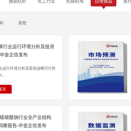
服装纺织
化工行业
机械机电
日用食品
医
料
其他
尿裤行业运行环境分析及投资
-中金企信发布
行业运行环境分析及投资战略可行性
..
留言
便失禁困扰的人群设计的一次性护
用性，核心功能是快速吸收并锁住
爽与环境清洁。从结构上看，它一
国食品级碳酸钠行业全产业结构
肤无纺布，减少与皮肤摩擦带来的
分子吸水树脂的绒毛浆，凭借树脂
洞察报告-中金企信发布