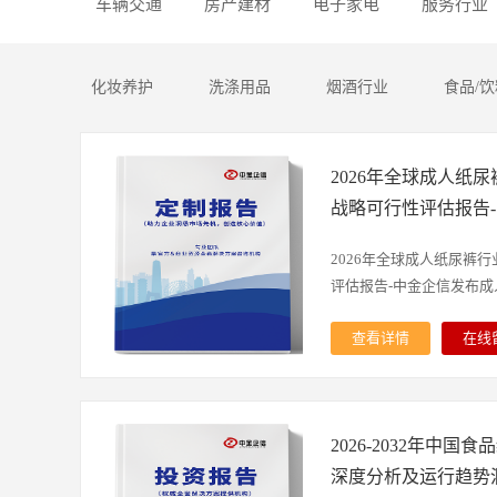
车辆交通
房产建材
电子家电
服务行业
化妆养护
洗涤用品
烟酒行业
食品/饮
2026年全球成人纸
战略可行性评估报告
2026年全球成人纸尿裤
评估报告-中金企信发布成人.
查看详情
在线
纸尿裤是专为有排尿或排
理产品，兼具便捷性与实
体液，保持使用者皮肤干
2026-2032年中
般由三层构成：内层为亲
不适；中间层是混合了高
深度分析及运行趋势