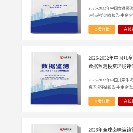
的超强锁水能力实现高效
止渗漏的同时保证空气流
2026-2032年中国食
品的核心品类，它突破了传
运行趋势洞察报告-中金企信发
为应对多种场景需求的解
的角色正随着人口结构变
查看详情
在线
老龄化加速是推动其需求
布报告由中金企信精心研
上老年人口已超2.9亿，
环境、市场运行现状进行
成人纸尿裤作为照护刚需
争格局、重点企业的经营
与尊严。与此同时，政策
2026-2032年中
展轨迹和实践经验，对未
入了新活力，2025年实
的预判；为企业、科研、
数据监测投资环境评
范》在吸水倍率、回渗量
划、产业研究提供重要参
逼企业升级技术，推动行业
统计数据、海关总署、问
2026-2032年中国儿
本研究咨询报告由中金企
据库。其中宏观经济数据
资环境评估报告-中金企信发布
研基础上，主要依据了国
计数据主要来自国家统计
委、国家经济信息中心、
来自于国家统计局规模企
查看详情
在线
息中心、中国经济景气监
格数据主要来自于各类市
儿童牛奶是针对儿童阶段
海外多种相关报刊杂志的
咨询（全称：中金企信（
力、营养代谢规律及生长
和提供的大量资料。对全
国家统计局涉外调查许可单
心基础原料，严格遵循国
深入的分析，是企业进行
力于“为企业战略决策提
2026年全球卤味连
产规范，经过精细化配比