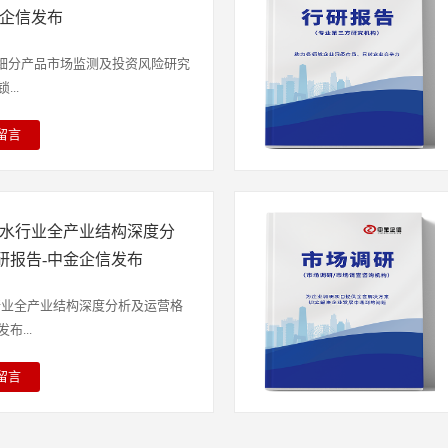
融机构进行信贷分析、证券分析、
研究、市场占有率排名、问卷评估
的调制乳类乳制品，专门适配该年
金企信发布
参考依据。中金企信自建数据库并
研究、市场调查、数据分析、项目
食补充需求，区别于普通常温奶、
备全球范围线上、线下数据资源约
业研究等提供全套解决方案”的专
乳制品，是聚焦儿童成长阶段定制
业细分产品市场监测及投资风险研究
能力。涉及900+行业统计/调研
特新“小巨人”&单项冠军市场占
在配方设计层面，结合儿童肠胃消
..
数据；450+项三方商业数据资源；
中金企信国际咨询。3）项目可行
养需求量大且营养素配比要求特殊
0W+各领域企业监测数据等多位一
权威编制服务机构（符合发改委印
础营养成分的比例结构，优化乳蛋
留言
到数据有依据、数据有公信力、数
制要求）-中金企信国际咨询：集
组成形态，降低不易消化成分占
理模式运营多家卤味门店的经营形
性、数据有专业性的综合背书。中
为各类项目立项、投融资、商业合
胃适应性，减少肠胃负担，贴合儿
一生产、冷链配送的供应链体系，
专业咨询团队，拥有中金企信独立
合作、投资决策、产业规划、境外
依据儿童成长关键期的营养缺口，
度一致，同时通过共享品牌资源、
论证体系、质量体系、售后体系等
估等提供项目可行性报告&商业计
需的营养素，维持营养配比的均衡
国汤力水行业全产业结构深度分
成规模效应与品牌影响力的双重提
界、学界、商界建立多位一体的综
咨询等一站式解决方案。助力项目
养摄入不足或营养结构失衡问题，
与品质感的双重需求，推动卤味连
研报告-中金企信发布
顾问智囊团队参与咨询技术路线制
申报项目的通过效率。4）中金企
力、免疫体系的同步发育。从产品
小份冷卤为主的品类结构，正被
果的质量方面、权威性方面、合
托自建数据库、专业自建调研团队
常营养补充为核心功能，不具备药
，通过热卤煲、卤味拼盘等产品，
力水行业全产业结构深度分析及运营格
益最大化。报告目录： 第一章 统
、国内外官方及三方数据渠道资源
作为膳食结构的重要补充，弥补日
，拓展至写字楼午餐、家庭聚餐、
...
 统计范围界定一、成人纸尿裤定
定制类全套解决方案。报告目录第
足的问题，适配家庭日常喂养、校
从“解馋”到“管饱”的功能升级。
征第二节 成人纸尿裤行业归属
品定义及行业环境发展分析第一节
使用场景。伴随食品行业标准化升
起，促使卤味连锁在配方上向低
留言
》二、《统计用产品分类目录》第
义一、食品级碳酸钠行业产品定义
产持续围绕健康化、清淡化、营养
依托全链路锁鲜技术，从原料采
编制，对汤力水行业发展环境、市
市场规模一、2020-2025年全球
行业产品应用范围分析三、食品级
化配方体系，强化安全管控，平衡
，保障产品新鲜度与营养留存，以
析，还重点分析了行业竞争格局、
20-2025年国内成人纸尿裤市场
食品级碳酸钠行业或所属大行业发
心要素，以安全温和的产品属性、
。数智化技术则成为卤味连锁精细