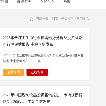
疗保健
能源冶金
农林畜牧
其他
当前位置：
首页
>
研究报告
>
日用食品
2026年全球卫生巾行业供需形势分析及投资战略
可行性评估报告-中金企信发布
2026年全球卫生巾行业供需形势分析及投资战略可行性评估
报告-中金企信发布卫生巾是...
查看详情
在线留言
专为女性经期设计的卫生用品，主要用于吸收月经来潮时自
阴道流出的经血，同时保持私密部位的干爽清洁，降低经期
感染风险，帮助女性在生理期维持正常的生活、工作与社交
2026年中国现制饮品投资咨询报告：市场规模将
状态。它通常由具强吸收力的材料制成，核心材质涵盖棉状
纸浆、高分子吸收体，或是棉、不织布、纸浆及其复合物形
达到4,200亿元-中金企信发布