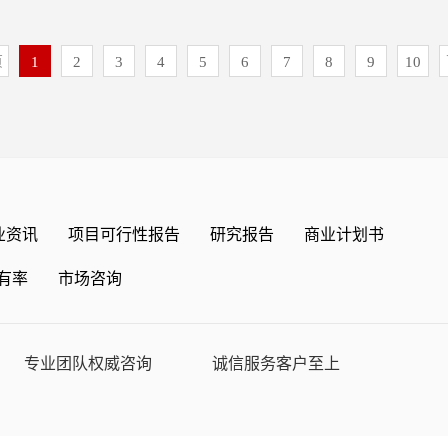
合汤力水行业的发展轨迹和实践经
行业发展现状分析一、行业生命周
地位分析第二节 食品级碳酸钠行
成为儿童成长阶段重要的乳类营养
店选址到日常管理，智能系统通过
展趋向进行了专业的预判；为企
行业成长性四、行业盈利性五、行
、食品级碳酸钠行业产业链模型理
膳食体系中规范化、常态化的组成
区域，借助销量预测、库存预警工
位投资决策、战略规划、产业研究
页
1
2
3
4
5
6
7
8
9
10
尿裤行业发展影响因素一、行业发
产业链示意图三、食品级碳酸钠行
供稳定、优质、安全的乳制品保
经验主义的精细化运营成为可能。
告数据主要采用国家统计数据、海
不利因素第二章 国内外市场占有
 食品级碳酸钠行业市场环境分析
金企信领衔撰写，在大量周密的市
体系打通公域与私域数据，构建用户
商务部采集数据等数据库。其中宏
人纸尿裤行业发展状况概览一、全
策发展环境分析1、行业监管体制
了国家统计局、国家商务部、国家
准触达，通过场景化内容营销与跨
统计局，部分行业统计数据主要来
分布二、全球成人纸尿裤产品结构
析3、行业发展规划分析二、食品级
心、国务院发展研究中心、国家海
消费需求。这种数智化转型，不仅
数据，企业数据主要来自于国家统
市场竞争分析一、全球成人纸尿裤
分析1、居民收入水平2、居民消费
心、中国经济景气监测中心、中国
性，更让卤味连锁在存量竞争中，
及证券交易所等，价格数据主要来
尿裤行业竞争梯队1.第一梯队2.
、城市化进程情况5、人民币汇率
多种相关报纸杂志的基础信息等公
张到价值深耕的转变。此外，卤味
。1）中金企信国际咨询（全称：
节 全球成人纸尿裤主要企业市场占
业技术环境分析1、食品级碳酸钠
据，客观、多角度地对中国儿童牛
在不断深化。不再是简单的产品复
息咨询有限公司）为国家统计局涉
020-2025年全球成人纸尿裤主
业资讯
项目可行性报告
研究报告
商业计划书
2、食品级碳酸钠所属行业专利申
报告在总结中国儿童牛奶行业发展
饮食偏好、气候特点定制产品与营
业信用认证机构，致力于“为企业
-2025年全球成人纸尿裤主要企业
钠所属行业热门专利技术分析四、
期的各方面因素，对中国儿童牛奶
地消费者。从休闲到正餐，从标准
告、品牌价值评估、国产化率报
有率
市场咨询
25年全球成人纸尿裤主要企业排名第
状及趋势1、食品级碳酸钠行业技
致和审慎的预测论证。报告资料详
以创新姿态融入当代生活场景，成
占有率排名、问卷评估报告、洞察
要企业市场占有率及排名（按营
酸钠行业技术发展趋势第四节 食
的分析，又有直观的比较，为儿童
民美食载体。本研究咨询报告由中
调查、数据分析、项目可行性&商
年国内成人纸尿裤主要企业营业收入
现状预测分析一、中国人口分析
争中洞察先机，能准确及时的针对
周密的市场调研基础上，主要依据
供全套解决方案”的专业咨询顾问
内成人纸尿裤主要企业市场份额三、
0-2025年中国经济现状分析四、
中金企信国际咨询致力于“为政府
部、国家发改委、国家经济信息中
人”&单项冠军市场占有率、市场
专业团队权威咨询
诚信服务客户至上
纸尿裤主要企业排名第五节 2025年全
测分析第二章2020-2025年食品级
外各领域企业战略决策、产业规
、全国商业信息中心、中国经济景
际咨询。3）项目可行性报告&商
分析一、2025年全球成人纸尿裤
述第一节 2020-2025年全球食
率研究、进入性研究、市场调查、
究网、全国及海外多种相关报刊杂
务机构（符合发改委印发项目可行
2025年全球成人纸尿裤行业重大
一、全球经济发展现状1、全球经
目可行性&商业计划书、行业研究
究单位等公布和提供的大量资料。
金企信国际咨询：集13年项目编