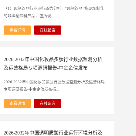
成的高分子聚合物与高分子聚合物复合纸，这些材料能快速
吸收并锁住经血，防止液体逆向渗透或侧漏。卫生巾一般分
（1）现制饮品行业运行态势分析：“现制饮品”指现场制作
为三层：表层直接接触皮肤，多采用柔软亲肤的材质，以减
的非酒精饮料产品，包括现...
少对私密部位皮肤的摩擦刺激；中间的吸收芯层是实现吸收
功能的关键，通过绒毛浆搭配高分子吸水树脂，能高效吸附
查看详情
在线留言
经血并将其牢牢锁住；底层则多为兼具防漏性与透气性的材
制果饮、茶饮、冰淇淋及咖啡等。全球现制饮品市场规模巨
质，既可以阻挡经血渗漏污染衣物，又能避免局部环境过于
大并且未来预计将呈现加速增长态势。中国现制茶饮市场规
闷热潮湿。部分卫生巾还设计有侧边护翼，使用时可反折粘
模从2020年的1,400亿元增长至2025年的3,600亿元，年均复
贴在内裤侧面，进一步固定卫生巾位置，增强防侧漏效果，
2026-2032年中国化妆品多肽行业数据监测分析
合增长率为7.38%，预计2026年将达到4,200亿元。同时，
其背胶多为不透水材质，能将经血稳定保留在卫生巾内部。
2025年中国现制茶饮的原材料市场规模已经从2020年的440
及运营格局专项调研报告-中金企信发布
如今的卫生巾已形成多样的分类体系，按材质可分为干爽网
亿元增长至930亿元，其中水果是占比最高的原材料，2025
面、棉柔、纯棉等类型，分别适配不同肤质需求；按规格则
年市场规模达290亿元，预计2028年达到500亿元。A、受产
2026-2032年中国化妆品多肽行业数据监测分析及运营格局
有日用、夜用、超长夜用、迷你等多种，对应经期不同阶段
品特性和消费升级驱动，中国现制茶饮市场正处于高速扩容
专项调研报告-中金企信发布报...
的经血量与使用场景。正确选择和使用卫生巾对女性健康至
阶段：据国家统计局数据显示，自2016年至2025年，国内
关重要，需根据自身经血量、肤质、活动场景等因素合理挑
居民人均可支配收入从23,821元增长至43,377元，年均复合
查看详情
在线留言
选，同时养成定时更换的习惯，一般建议每2-4小时更换一
增长率达到6.89%。未来，随着中国经济的稳步发展和居民
告由中金企信精心研究编制，对化妆品多肽行业发展环境、
次，避免因经血长时间滞留引发细菌滋生，增加妇科疾病风
人均可支配收入的持续增长，消费能力和消费品质将进一步
市场运行现状进行了具体分析，还重点分析了行业竞争格
险。作为女性生活必需品，卫生巾的出现与发展，不仅极大
提升。根据中金企信发布的《2026年我国现制饮品行业发展
局、重点企业的经营现状，结合化妆品多肽行业的发展轨迹
改善了女性经期的生活质量，更在一定程度上推动了女性社
现状分析报告》显示，我国现制茶饮市场受产品特性和消费
2026-2032年中国透明质酸行业运行环境分析及
和实践经验，对未来几年行业的发展趋向进行了专业的预