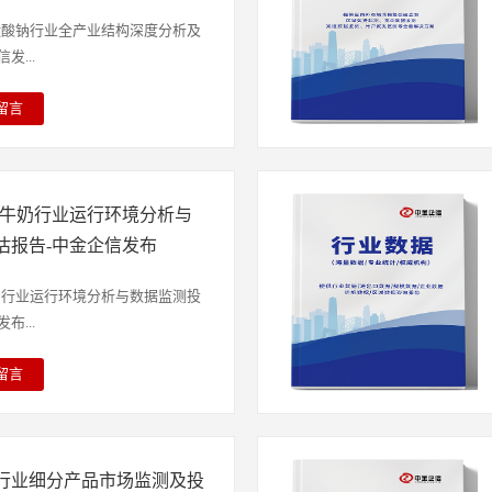
吸收；外层则是防水透气膜，在防
通，降低闷热感。作为成人护理用
品级碳酸钠行业全产业结构深度分析及
统“尿失禁专属”的认知局限，成
...
决方案。在当代社会，成人纸尿裤
化与生活方式革新不断拓展。人口
留言
爆发的核心动力，当前我国65岁以
究编制，对食品级碳酸钠行业发展
其中失能、半失能老人数量庞大，
了具体分析，还重点分析了行业竞
，直接关系到老年群体的生活质量
现状，结合食品级碳酸钠行业的发
层面的规范与扶持也为行业发展注
国儿童牛奶行业运行环境分析与
来几年行业的发展趋向进行了专业
施的《成人纸尿裤质量安全提升规
投资机构等单位投资决策、战略规
估报告-中金企信发布
等关键指标上提出更严格要求，倒
考。本研究报告数据主要采用国家
从“数量扩张”转向“质量提升”。
卷调查数据、商务部采集数据等数
童牛奶行业运行环境分析与数据监测投
信领衔撰写，在大量周密的市场调
主要来自国家统计局，部分行业统
...
家统计局、国家商务部、国家发改
局及市场调研数据，企业数据主要
国务院发展研究中心、全国商业信
业统计数据库及证券交易所等，价
留言
测中心、中国行业研究网、全国及
场监测数据库。1）中金企信国际
特殊的生理发育特点、消化吸收能
基础信息以及专业研究单位等公布
北京）国际信息咨询有限公司）为
发育需求，以生鲜乳或复原乳为核
球及国内成人纸尿裤行业作了详尽
位&AAA企业信用认证机构，致
家食品安全标准与儿童专用乳品生
市场研究工作时不可或缺的重要参
供行业定制报告、品牌价值评估、
锁行业细分产品市场监测及投
调配、标准化杀菌工艺、科学营养