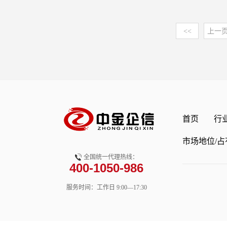
重点企业的经营现状，结
规模第四节 成人纸尿裤
展地位及在国民经济中的
适配性极强的营养结构，
化运营的核心引擎。从门
验，对未来几年行业的发
期二、行业进入壁垒三、
业产业链发展环境简析一
来源，也是现代儿童健康
数据分析精准定位高潜力
业、科研、投资机构等单
<<
上一
业成熟度第五节 成人纸
论二、食品级碳酸钠行业
部分，为儿童健康成长提
具降低食材损耗，让告别
提供重要参考。本研究报
展有利因素二、行业发展
业产业链相关叙述第三节
障。本研究咨询报告由中
在营销端，AI全域营销
关总署、问卷调查数据、
率及排名第一节 全球成
一、食品级碳酸钠行业政
场调研基础上，主要依据
画像实现“一人一面”的精
观经济数据主要来自国家
球成人纸尿裤产能及区域
分析2、行业法律法规分
发改委、国家经济信息中
界联动，激活不同圈层的
自国家统计局及市场调研
第二节 全球成人纸尿裤
碳酸钠行业经济环境发展
关总署、全国商业信息中
提升了运营效率与用户粘
计局规模企业统计数据库
市场集中度二、全球成人纸
水平3、恩格尔系数情况4
行业研究网、全国及海外
以数据驱动实现从规模扩
自于各类市场监测数据库
第二梯队3.第三梯队第三
走势三、食品级碳酸钠行
布和提供的大量资料和数
连锁的区域化运营策略也
中金企信（北京）国际信
有率及排名（按营收）一、2
首页
行
所属行业专利申请数分析
奶市场进行了分析研究。
制，而是结合不同地域的
外调查许可单位&AAA企
要企业营业收入二、2020
请人分析3、食品级碳酸
历程的基础上，结合新时
销方案，让品牌更贴近当
战略决策提供行业定制报
市场地位/占
市场份额三、2020-20
食品级碳酸钠行业技术现
行业的发展趋势给予了细
化到个性化，卤味连锁正
告、品牌地位研究、市场
四节 国内成人纸尿裤主
术流程或现状2、食品级碳
实，图表丰富，既有深入
全国统一代理热线：
为满足多元消费需求的国
报告、进入性研究、市场
400-1050-986
收）一、2020-2025
品级碳酸钠行业宏观经济
牛奶企业在激烈的市场竞
金企信领衔撰写，在大量
业计划书、行业研究等提
二、2020-2025年国
二、中国GDP走势三、202
自身环境调整经营策略。
了国家统计局、国家商务
机构。2）专精特新“小巨
服务时间：工作日 9:00—17:30
2020-2025年国内成人
2026-2032年中国经济预
部门、企事业单位及国内
心、国务院发展研究中心
排名研究服务-中金企信国
球成人纸尿裤行业资本运作
碳酸钠行业国内外市场发展概
划、市场地位&市场占有
气监测中心、中国行业研
业计划书专业权威编制服
行业重大投资并购事件二、
品级碳酸钠行业发展分析
行研报告、数据分析、项
志的基础信息以及专业研
性研究报告编制要求）-中