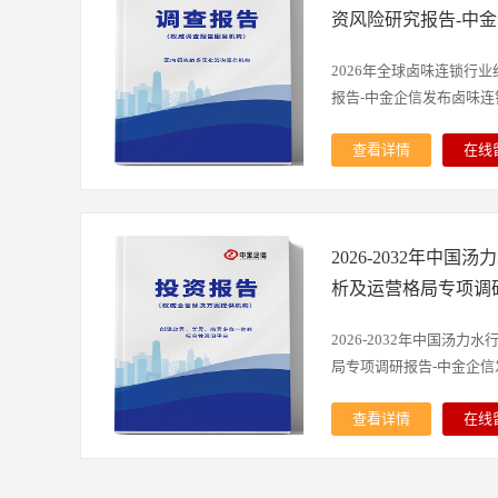
考资料，同时也可作为金
国产化率报告、品牌地位
强化与温和配方优化制成
资风险研究报告-中
投资分析等研究工作时的
报告、洞察报告、进入性
龄段人群的体质特征与膳
搭建全路径数据矩阵，具
可行性&商业计划书、行
功能性乳饮料及成人饮用
2026年全球卤味连锁行
80亿条不同数据处理及背书
业咨询顾问机构。2）专精
化研发的专属营养饮品。
报告-中金企信发布卤味连锁.
数据；5000万+细分产品
有率、市场排名研究服务-
化功能尚未发育完善、营
1.5亿+国际贸易数据；2
性报告&商业计划书专业
的生理特性，合理调整基
查看详情
在线
体的完整数据源，切实做
发项目可行性研究报告编
白、脂肪、碳水化合物的
是指以标准化、统一化管
据有权威性、数据有合法
13年项目编制服务经验
比，兼顾温和适口性与肠
态，它依托集中采购、统
金企信自主搭建数据库及
作、贷款、批地、并购&
童脆弱的消化体系。同时
实现产品口味、品质的高
的分析模型、调研体系、
投资、战略规划、风险评
科学添加多种生长发育必
2026-2032年中
营销方案与运营经验，达
全套技术路线。同时与政
划书编制、设计、规划、
性与合理性，规避单一营
升。当代消费者对便捷性
析及运营格局专项调
合资源路径，并具备外聘
实施落地、提升项目单位
助力身体机能与骨骼、智
锁重构产品属性。以往以
定和专业评审，从咨询成
信国际咨询定制服务-依
定位来看，儿童牛奶以日
“卤味+主食”的组合打破
2026-2032年中国汤
法/合规性方面保障客户权
及官方&各领域专家顾问
用功效与治疗作用，主要
将卤味从街边解馋的零食
局专项调研报告-中金企信发布
计范围及所属行业第一节
等为各领域客户提供专属
常饮食中乳类营养摄入不
节日家宴等正餐场景，实现
义二、成人纸尿裤产品特
一章食品级碳酸钠行业产
园加餐、成长补给等多元
同时，健康消费理念的兴
查看详情
在线
一、《国民经济行业分类
食品级碳酸钠行业产品定
级，儿童牛奶的研发与生
盐、低脂、无添加倾斜，
报告由中金企信精心研究
三节 全球及国内成人纸尿裤
及分类二、食品级碳酸钠
精准化方向升级，不断优
购、智能生产到冷链日配
场运行现状进行了具体分
成人纸尿裤市场规模二、20
碳酸钠行业发展历程四、
营养、口感与健康三大核
“鲜”为核心构建品质壁垒