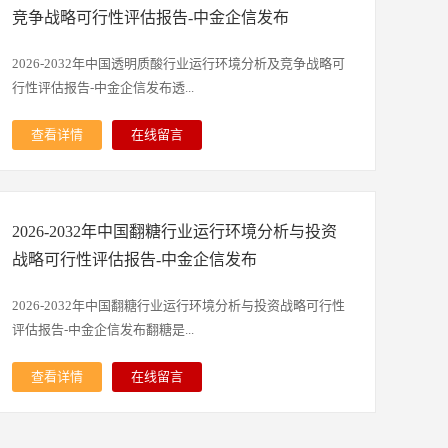
会参与度的提升，是兼具实用性与社会意义的发明。本研究
升级驱动，行业正处于高速扩容阶段，未来行业的发展前景
判；为企业、科研、投资机构等单位投资决策、战略规划、
竞争战略可行性评估报告-中金企信发布
咨询报告由中金企信领衔撰写，在大量周密的市场调研基础
广阔。随着城镇人口的不断增长和居民收入的持续提高，现
产业研究提供重要参考。本研究报告数据主要采用国家统计
上，主要依据了国家统计局、国家商务部、国家发改委、国
制饮品消费者的数量和消费能力将不断增长，为行业内企业
数据、海关总署、问卷调查数据、商务部采集数据等数据
2026-2032年中国透明质酸行业运行环境分析及竞争战略可
家经济信息中心、国务院发展研究中心、全国商业信息中
发展提供广阔的市场空间。B、新茶饮品牌商正不断建立标
库。其中宏观经济数据主要来自国家统计局，部分行业统计
行性评估报告-中金企信发布透...
心、中国经济景气监测中心、中国行业研究网、全国及海外
准化程度更高的供应链和产品制作体系：根据市场情况来
数据主要来自国家统计局及市场调研数据，企业数据主要来
多种相关报刊杂志的基础信息以及专业研究单位等公布和提
看，新茶饮企业的标准化程度远低于传统即饮饮料，为了进
自于国家统计局规模企业统计数据库及证券交易所等，价格
查看详情
在线留言
供的大量资料。对全球及国内卫生巾行业作了详尽深入的分
一步满足客户更高层次的消费需求，新茶饮品牌需要更为标
数据主要来自于各类市场监测数据库。1）中金企信国际咨
明质酸行业是以生物发酵、化学合成等工艺制取透明质酸原
析，是企业进行市场研究工作时不可或缺的重要参考资料，
准化的产品制作流程，以保证产品质量的稳定性和安全性，
询（全称：中金企信（北京）国际信息咨询有限公司）为国
料，并延伸至终端制品研发、生产与销售的生物新材料产
同时也可作为金融机构进行信贷分析、证券分析、投资分析
提升茶饮口感并充分保留原料的营养成分。同时，从上游原
家统计局涉外调查许可单位&AAA企业信用认证机构，致力
业。透明质酸具备优良的保湿、润滑、修复及生物相容性，
等研究工作时的参考依据。中金企信国际咨询，是国内极具
材料的采购到下游终端客户的销售过程也需要建立标准化供
于“为企业战略决策提供行业定制报告、品牌价值评估、国
2026-2032年中国翻糖行业运行环境分析与投资
产业链贯通原料制备、精深加工与多领域应用环节，广泛落
影响力的产业研究与高端战略咨询机构。依托海量自建数据
应链体系以满足企业运营效率。C、新茶饮中将更多的使用
产化率报告、品牌地位研究、市场占有率排名、问卷评估报
地于美妆护肤、医疗健康、食品饮品、生物医药等场景，是
战略可行性评估报告-中金企信发布
库、全域数据矩阵与资深专家智库，深耕产业研究、市场调
鲜果、冻果、NFC果汁、HPP果汁等作为产品原料：新一代
告、洞察报告、进入性研究、市场调查、数据分析、项目可
横跨精细化工、生物医药与大消费领域的特色产业，也是支
研、工程咨询、战略规划四大核心板块。业务覆盖市场地位
消费者更加追求健康、低糖的饮食方式，因此更加青睐新鲜
行性&商业计划书、行业研究等提供全套解决方案”的专业
撑多个下游行业创新升级的重要基础原料。当前，国内透明
2026-2032年中国翻糖行业运行环境分析与投资战略可行性
研究、市场占有率排名、国产化率评估、品牌价值研判、竞
水果的产品配料。现制饮品凭借其高可得性和品质感正在深
咨询顾问机构。2）专精特新“小巨人”&单项冠军市场占有
质酸行业步入产能体系完善、应用持续拓宽、竞争走向多
评估报告-中金企信发布翻糖是...
品尽职调查、产业链规划、可研报告、商业计划书、十五五
度融入消费生活全场景，使得消费者主动从“预包装瓶装饮”
率、市场排名研究服务-中金企信国际咨询。3）项目可行性
元、监管日趋规范的发展阶段。依托成熟的产业化技术与完
及一带一路专项报告等全链条服务。凭借专业的数据沉淀、
转向“现制鲜饮”。新茶饮行业使用到的水果具有多种形态，
报告&商业计划书专业权威编制服务机构（符合发改委印发
整配套体系，国内产业在全球市场形成较强影响力，市场主
查看详情
在线留言
权威研究体系与政学商多元资源优势，持续为金融券商、科
如鲜果、冻果、浓缩果汁、果酱、NFC果汁、HPP果汁等，
项目可行性研究报告编制要求）-中金企信国际咨询：集13
体兼顾原料供应与终端产品布局，产业协同效应不断凸显。
一种以糖为核心原料，通过特定工艺制成的可塑性装饰材
研高校、世界500强、国内百强企业、各级政府及投资机
随着消费者对健康重视程度的不断加深，新茶饮中将更多的
年项目编制服务经验为各类项目立项、投融资、商业合作、
下游消费需求升级带动细分品类持续丰富，不同应用领域对
料，主要用于蛋糕及甜点的外观美化与艺术创作。其基础成
构，提供精准、合规、可落地的决策咨询解决方案。报告目
使用鲜果、冻果、NFC果汁、HPP果汁等作为原材料。
贷款、批地、并购&合作、投资决策、产业规划、境外投
产品分子量、纯度、功能特性提出差异化要求。同时行业也