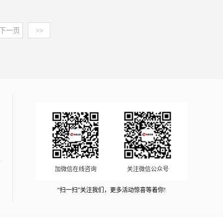
分包括糖粉、葡萄糖浆或玉米糖浆、水，部分配方会添加食
录： 第一章 统计范围及所属行业第一节 统计范围界定一、
（2）即饮饮品行业发展空间和行业发展趋势：中国是全球
资、战略规划、风险评估等提供项目可行性报告&商业计划
面临细分领域技术深耕不足、同质化竞争、国内外合规标准
用胶、植物油或牛奶以增强延展性与稳定性，最终形成类似
卫生巾定义二、卫生巾产品特征第二节 卫生巾行业归属
范围内即饮饮品市场规模增长最快的市场之一，我国即饮饮
书编制、设计、规划、咨询等一站式解决方案。助力项目实
差异等问题，精细化研发与合规化运营成为发展重点。未
面团的固态质地。这种材料的核心特性在于其卓越的塑形能
下一页
>>
一、《国民经济行业分类》二、《统计用产品分类目录》第
料行业的发展趋势正不断凸显，以下是该行业的主要发展趋
施落地、提升项目单位申报项目的通过效率。4）中金企信
来，透明质酸行业将朝着产品功能细分、技术迭代升级、应
力——通过揉捏、擀平、切割等手法，可塑造出细腻的花
三节 全球及国内卫生巾市场规模一、2020-2025年全球卫生
势：A、更加注重饮料的健康和营养，追求“无糖、低糖、天
国际咨询定制服务-依托自建数据库、专业自建调研团队及
用场景跨界延伸、绿色生产常态化方向发展。生物制造、分
朵、立体动物、复杂纹路等装饰元素，甚至能模拟出蕾丝、
巾市场规模二、2020-2025年国内卫生巾市场规模第四节 卫
然、绿色、新鲜”的概念：随着消费者对健康饮食的关注度
官方&各领域专家顾问、国内外官方及三方数据渠道资源等
子改性等前沿技术不断突破，推动透明质酸衍生物、复合配
金属等非糖质材料的视觉效果，为甜品赋予高度个性化的艺
生巾行业发展现状分析一、行业生命周期二、行业进入壁垒
日益提高，“无糖、低糖、天然、有机、绿色、新鲜”等健康
为各领域客户提供专属定制类全套解决方案。报告目录第一
方产品持续迭代，进一步挖掘材料性能潜力。产业边界持续
术表达。翻糖的应用场景广泛覆盖高端庆典领域，如婚礼蛋
三、行业成长性四、行业盈利性五、行业成熟度第五节 卫
概念的饮料不断受到消费者的青睐。消费者对饮料的品质和
部分行业运行现状第一章化妆品多肽行业发展概述第一节
拓展，除传统美妆领域外，医疗、口服健康、农林等新兴场
糕、生日甜品台、商业展览等，其价值不仅在于视觉美感，
生巾行业发展影响因素一、行业发展有利因素二、行业发展
来源也更加关注，推动饮料企业不断提高产品质量和透明
化妆品多肽概述一、定义二、行业概况第二节 化妆品多肽
景占比逐步提升，企业也从单一原料提供商向综合解决方案
更体现在对甜品主题的诠释能力。例如，通过调色与造型设
不利因素第二章 国内外市场占有率及排名第一节 全球卫生
度。从果汁行业迭代历程可以看到，从果味饮料、果汁饮料
行业产业链分析第三节 全球化妆品多肽行业发展分析一、
服务商转型。在相关产业规划引导下，行业生产标准、质量
计，翻糖可还原童话场景、品牌标识或抽象艺术概念，使甜
巾行业发展状况概览一、全球卫生巾产能及区域分布二、全
发展到浓缩还原（FC）果汁、非浓缩还原（NFC）果汁，到
全球化妆品多肽行业发展历程二、全球化妆品多肽行业主要
管控与环保体系将持续优化，推动产业整体向高端化、高附
品成为承载情感与文化的媒介。此外，翻糖层还能形成保护
球卫生巾产品结构第二节 全球卫生巾市场竞争分析一、全
NFC果汁中应用HPP冷杀菌技术，产品技术不断迭代升级，
生产国家地区分析三、全球化妆品多肽行业发展趋势分析第
加值方向迈进。本研究咨询报告由中金企信领衔撰写，在大
屏障，延缓蛋糕内部水分流失，延长整体赏味期。翻糖行业
球卫生巾市场集中度二、全球卫生巾行业竞争梯队1.第一梯
现如今NFC+HPP是原水果口感还原度最高的加工技术之
二章2020-2025年中国化妆品多肽行业发展环境分析第一节
量周密的市场调研基础上，主要依据了国家统计局、国家商
研究报告主要分析了翻糖行业的国内外发展概况、行业的发
队2.第二梯队3.第三梯队第三节 全球卫生巾领先企业市场占
一。B、饮料消费需求多元化，促进饮料企业加快生产个性
2020-2025年中国化妆品多肽行业经济发展环境分析第二节
务部、国家发改委、国家经济信息中心、国务院发展研究中
展环境、市场分析（市场规模、市场结构、市场特点等）、
有率及排名（按营收）一、2020-2025年全球卫生巾领先企
化、定制化产品：面对现代社会中工作和生活的快速节奏以
2020-2025年中国化妆品多肽行业政策发展环境分析一、化
心、国家海关总署、全国商业信息中心、中国经济景气监测
竞争分析（行业集中度、竞争格局、竞争组群、竞争因素
加微信在线咨询
关注微信公众号
业营业收入二、2020-2025年全球卫生巾领先企业市场份额
及不断提升的生活水平，消费者在选择饮料时越来越关注品
妆品多肽行业相关政策分析二、行业生产标准分析第三节
中心、中国行业研究网、全国及海外相关报刊杂志的基础信
等）、产品价格分析、用户分析、替代品和互补品分析、行
三、2020-2025年全球卫生巾领先企业排名第四节 国内卫生
质和口感的提升，饮料企业需要提供更加个性化、定制化的
2020-2025年中国化妆品多肽行业社会环境发展分析一、人
“扫一扫”关注我们，更多活动惊喜等着你!
息以及透明质酸行业研究单位等公布和提供的大量资料。报
业主导驱动因素、行业渠道分析、行业赢利能力、行业成长
巾领先企业市场占有率及排名（按营收）一、2020-2025年
产品来满足消费者的需求。例如，定制化的口味、颜色、包
口环境分析二、文化环境分析三、中国城镇化率四、居民的
告对我国透明质酸行业的供需状况、发展现状、子行业发展
性、行业偿债能力、行业营运能力、翻糖行业重点企业分
国内卫生巾领先企业营业收入二、2020-2025年国内卫生巾
装等，使得产品更加符合消费者的个人喜好和需求。饮料企
各种消费观念和习惯第四节 2020-2025年中国化妆品多肽行
变化等进行了分析，重点分析了国内外透明质酸行业的发展
析、子行业分析、区域市场分析、行业风险分析、行业发展