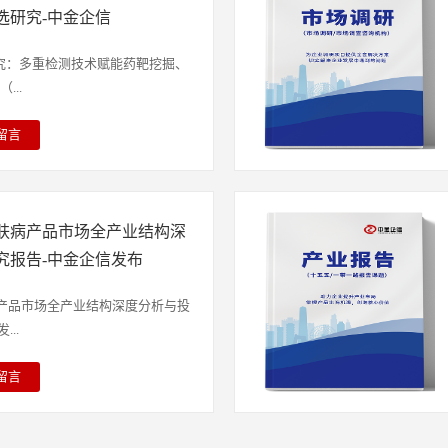
。 中金企信国际咨询深耕市场调
耗也难以保证每次胸外按压的深度
分析系统，根据应用场景与功能差
选研究-中金企信
方权威市场调查/市场地位研究/数
苏的质量。心肺复苏机是一类以机
蛋白质芯片、细胞芯片、组织芯片
究机构。拥有“全路径数据资源、
on-胸外按压”及“Breathing-机械通
传统生物检测实验的多个步骤集成
究：多重检测技术赋能药靶挖掘、
顾问、17万+例各类项目成功案
，因具备操作便利、安全可靠、可
生物样本的快速、高效分析。当
...
8万+涉及企业/政府部门/团体组
012年以来逐渐被推广应用。心肺
处于技术迭代加速与市场需求爆发
据中金企信综合咨询服务能力测
过按压头用力下压使胸廓及心脏收
基因测序技术的普及、单细胞分析
留言
好评率为96%！公司业务覆盖全
胸廓恢复、心脏舒张，以此代替心
算法在生物数据解读中的深度应
及应用领域分析：细胞类研究试剂
竞争格局分析、行业占有率权威背
血液循环的目的，心肺复苏机可有
检测精度、通量与智能化水平迈上
为细胞组织培养类、细胞转染类、
分赛道进入性调研、全域市场监测
度与频率，有效替代人工胸外按压
人口老龄化加剧带来的慢性病防控
分子检测、基因转录调控等。细胞
海战略规划、定制专项报告、品牌
心肺复苏机市场规模及发展趋势：
泛普及以及生物医药研发对高效筛
皮肤病产品市场全产业结构深
无菌、温度、酸碱度和营养条件，
价值研判、定制化数据分析、项目
及中国心肺复苏机市场竞争格局及
为生物芯片市场的扩容提供了强劲
并维持主要结构和功能的技术。该
究报告-中金企信发布
编制及全行业深度研究等。研究范
2026版）》显示，2025年，
面临着技术标准不统一、高端芯片
培养、蛋白和抗体的研发、疫苗的
新兴产业、基础工业制造、民生消
5.50亿元，并在2032年增长至
转化流程繁琐等现实挑战，这些问
疗药物的研发等领域。细胞转染是
病产品市场全产业结构深度分析与投
始终以客观、严谨、高效为服务准
复苏，心肺复苏机抢救效果更显著，
发展，也为具备技术研发实力与资
被动导入外源DNA或RNA片段而
..
挖掘机遇、防控风险、制定长期战
泵血功能，促进心脏功能恢复。随
突破空间。未来，生物芯片行业将
试剂可以用于将DNA和RNA引入
依据。 第一章 牛磺熊去氧胆酸
景应用的普及，心肺复苏机因其持
其一，技术融合将成为主旋律，纳
因表达，也可用于表观遗传功能研
留言
 全球和中国牛磺熊去氧胆酸制剂
治疗效果得到了广大医务人员的认
物芯片的结合，有望进一步提升芯
细胞分析是指运用多种理化分析技
的长期跟踪调查，本报告从十二个
球与中国牛磺熊去氧胆酸制剂市场
育程度不断提升，多部专家共识和
而人工智能与大数据技术的融入，
究的技术。该类试剂可用于研究细
着重介绍了皮肤病产品行业市场规
章 全球主要地区牛磺熊去氧胆酸
临床对心肺复苏产品的接受程度及
解读分析的全流程智能化；其二，
生理特性，在生命科学基础研究、