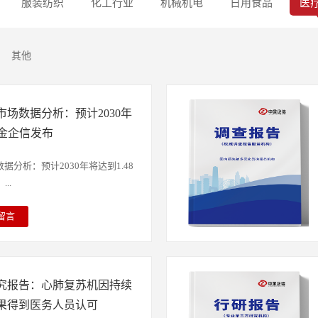
服装纺织
化工行业
机械机电
日用食品
医
其他
场数据分析：预计2030年
中金企信发布
分析：预计2030年将达到1.48
..
留言
胆相关疾病认识的提高和治疗需求
市场需求亦持续增长。2023年，
到0.76亿美元，预计2030年将
究报告：心肺复苏机因持续
增长率将达10.00%。从地区分布来
酸全球最大需求地区，约占全球市
果得到医务人员认可