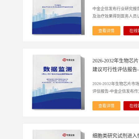
场份额的37%；亚太和欧
25%。在全球市场中，牛
中金企信发布行业研究报
Bruschettini、Nutri
及治疗效果得到医务人员认可
领域的深厚积累和不断创
中，前三大厂商的市场份额
查看详情
在线
前，牛磺熊去氧胆酸制剂
（1）心肺复苏机行业简介：心脏
行销售。但随着电商平台
是指心脏射血功能由于各
上销售渠道也逐渐成为重
动消失，全身血液供给中
胆酸还被广泛应用于保健
2026-2032年生
器官组织严重缺血、缺氧
的需求。（2）国内市场：
亡，具有较高的死亡率。
建议可行性评估报告
香港铨福发展有限引入境
肺复苏和心血管急救指南
域显著的临床疗效和安全
即进行CPR，通过国际心肺复苏
2026-2032年生物芯
用。根据中金企信发布《
胸外按压、Airway-开放气
评估报告-中金企信发布作为生
业市场增长趋势分析2026
气、Defibrillatio
酸胶囊仅有原研药“滔罗特
器官完成自主循环恢复，
查看详情
在线
2018年以前保持快速增长，
挽救患者生命。随着对心
命科学与微电子技术交叉
定，每年销售额保持在1.4
复苏缺陷逐渐彰显。首先
量、微型化、自动化的核
医院端销售额因受熊去氧
般需要多个医务人员轮换
发、农业育种等众多领域
下滑，但随着境内仿制药
停顿，中断按压将降低复
细胞类研究试剂进入
看，生物芯片是指通过微