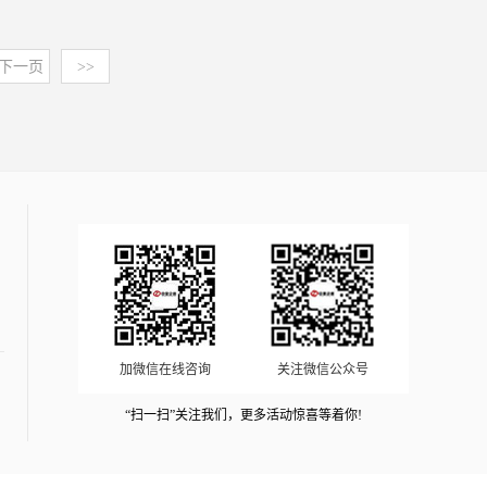
介入器械及耗材、神经外科精准手术定位及可视化设备、神
2025年全球利伐沙班行业发展概况二、主要国家和地区发展
息中心、中国经济景气监测中心、中国行业研究网、全国及
投资、战略规划、风险评估等提供项目可行性报告&商业计
力于“为企业战略决策提供行业定制报告、品牌价值评估、
经外科消融设备及耗材、神经外科诊断监护设备及耗材、神
概况1、美国2、欧盟三、全球利伐沙班行业发展趋势第二节
海外多种相关报刊杂志的基础信息以及专业研究单位等公布
划书编制、设计、规划、咨询等一站式解决方案。助力项目
国产化率报告、品牌地位研究、市场占有率排名、问卷评估
经调控设备及耗材、常规神经外科高值耗材以及综合类筛查
下一页
>>
中国利伐沙班行业发展概况一、2020-2025年中国利伐沙班
和提供的大量资料。对全球及国内保健品检测行业作了详尽
实施落地、提升项目单位申报项目的通过效率。4）中金企
报告、洞察报告、进入性研究、市场调查、数据分析、项目
诊断设备等关键品类，是医疗器械领域技术与临床价值高度
行业发展概况二、中国利伐沙班行业发展中存在的问题第四
深入的分析，是企业进行市场研究工作时不可或缺的重要参
信国际咨询定制服务-依托自建数据库、专业自建调研团队
可行性&商业计划书、行业研究等提供全套解决方案”的专
融合的代表性赛道。（2）神经外科医疗器械市场规模：目
章利伐沙班行业市场分析第一节 国内利伐沙班行业市场规
考资料，同时也可作为金融机构进行信贷分析、证券分析、
及官方&各领域专家顾问、国内外官方及三方数据渠道资源
业咨询顾问机构。2）专精特新“小巨人”&单项冠军市场占
前，全球及中国神经外科医疗器械市场规模呈持续增长态
模发展现状一、市场规模分析1、2020-2025年利伐沙班行业
投资分析等研究工作时的参考依据。中金企信配备资深实操
等为各领域客户提供专属定制类全套解决方案。报告目录第
有率、市场排名研究服务-中金企信国际咨询。3）项目可行
势。2020年至2025年全球市场规模从97.6亿美元增长至
市场规模及增速2、利伐沙班行业市场饱和度3、国内外经济
团队与各领域专家顾问，构建了涵盖独立分析模型、调研体
一章2025年世界医用核素设备行业市场运行形势分析第一节
性报告&商业计划书专业权威编制服务机构（符合发改委印
134.9亿美元，年复合增长率为6.7%。同期中国市场受益于
形势对利伐沙班行业发展的影响4、2026-2032年利伐沙班行
系、论证体系、质量管控体系及售后服务体系的完整业务保
2025年全球医用核素设备行业发展概况第二节 世界医用核
发项目可行性研究报告编制要求）-中金企信国际咨询：集
医疗投入增加，年复合增长率达到8.2%，增速高于全球平均
业市场规模及增速预测二、市场结构分析三、市场特点分析
障架构。同时，通过联动政界、学界、商界优质资源，引入
素设备行业发展走势二、全球医用核素设备行业市场分布情
13年项目编制服务经验为各类项目立项、投融资、商业合
水平。预计2025年至2032年，全球市场将以14.7%的年复合
1、技术变革与行业革新对利伐沙班行业的影响2、差异化分
外聘智囊团参与方案评审，全方位确保咨询成果的专业性、
况三、全球医用核素设备行业发展趋势分析第三节 全球医
作、贷款、批地、并购&合作、投资决策、产业规划、境外
增长率继续发展，到2032年规模将达到351.4亿美元。其
析第二节 2020-2025年中国利伐沙班行业产量分析第三节
合规性与权威性。中金企信自建数据库并搭建全路径数据矩
用核素设备行业重点国家和区域分析一、北美二、亚洲三、
投资、战略规划、风险评估等提供项目可行性报告&商业计
中，中国市场预计将保持16.2%的增速，2032年规模有望达
2020-2025年利伐沙班行业需求分析一、2020-2025年中国
阵，具备全球范围线上、线下数据资源约80亿条不同数据处
欧盟第二章2025年中国医用核素设备产业发展环境分析第一
划书编制、设计、规划、咨询等一站式解决方案。助力项目
到85.7亿美元，在全球市场中的占比将进一步提升。中金企
利伐沙班行业需求分析二、2020-2025年中国利伐沙班市场
理及背书能力。涉及900+行业统计/调研数据；5000万+细分
节 2025年中国宏观经济环境分析一、GDP历史变动轨迹分
实施落地、提升项目单位申报项目的通过效率。4）中金企
信相关报告：《全球及中国家用神经外科医疗器械市场竞争
价格走势分析第五章利伐沙班行业竞争态势分析第一节 利
产品数据；450+项三方商业数据资源；1.5亿+国际贸易数
析二、固定资产投资历史变动轨迹分析三、2026-2032年中
信国际咨询定制服务-依托自建数据库、专业自建调研团队
战略研究及投资前景可行性评估预测报告（2026版）》
加微信在线咨询
关注微信公众号
伐沙班行业集中度分析一、利伐沙班市场集中度分析二、利
据；20W+各领域企业监测数据等多位一体的完整数据源，
国宏观经济发展预测分析第二节 医用核素设备行业主管部
及官方&各领域专家顾问、国内外官方及三方数据渠道资源
（3）神经外科医疗器械行业发展趋势：1）需求端：临床实
伐沙班企业分布区域集中度分析三、利伐沙班区域消费集中
切实做到数据有依据、数据有公信力、数据有权威性、数据
门、行业监管体第三节 中国医用核素设备行业主要法律法
“扫一扫”关注我们，更多活动惊喜等着你!
等为各领域客户提供专属定制类全套解决方案。报告目录第
际需求持续释放，推动产品迭代升级：目前，脑血管病、脑
度分析第二节 利伐沙班行业主要企业竞争力分析第三节 利
有合法性、数据有专业性的综合背书。中金企信自主搭建数
规及政策第四节 2025年中国医用核素设备产业社会环境发
1章亚低温治疗仪行业发展综述1.1亚低温治疗仪行业定义及
肿瘤等神经系统重大疾病仍处于高发、高致残态势，急诊介
伐沙班行业竞争格局分析一、2020-2025年利伐沙班行业竞
据库及专业咨询团队，拥有中金企信独立的分析模型、调研
展分析第三章2025年中国医用核素设备产业发展现状第一节
分类1.1.1行业定义1.1.2行业主要产品分类1.1.3行业主要商
入处置、围术期监测等相关器械的临床使用率持续攀升，构