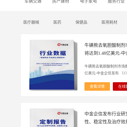
车辆交通
房产建材
电子家电
服务行业
医疗器械
医药
保健品
医用耗材
牛磺熊去氧胆酸制剂市
将达到1.48亿美元-
牛磺熊去氧胆酸制剂市场数据
亿美元-中金企信发布 （1）.
查看详情
在线
全球市场：随着全球对肝
的增长，牛磺熊去氧胆酸的
全球牛磺熊去氧胆酸销售额达
中金企信发布行业研
达到1.48亿美元，年复合
看，北美是牛磺熊去氧胆
性、稳定性及治疗效