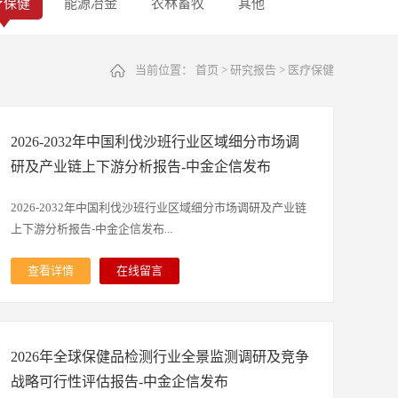
疗保健
能源冶金
农林畜牧
其他
当前位置：
首页
>
研究报告
>
医疗保健
2026-2032年中国利伐沙班行业区域细分市场调
研及产业链上下游分析报告-中金企信发布
2026-2032年中国利伐沙班行业区域细分市场调研及产业链
上下游分析报告-中金企信发布...
查看详情
在线留言
报告由中金企信精心研究编制，对利伐沙班行业发展环境、
市场运行现状进行了具体分析，还重点分析了行业竞争格
局、重点企业的经营现状，结合利伐沙班行业的发展轨迹和
2026年全球保健品检测行业全景监测调研及竞争
实践经验，对未来几年行业的发展趋向进行了专业的预判；
为企业、科研、投资机构等单位投资决策、战略规划、产业
战略可行性评估报告-中金企信发布