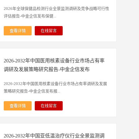
研究提供重要参考。本研究报告数据主要采用国家统计数
据、海关总署、问卷调查数据、商务部采集数据等数据库。
2026年全球保健品检测行业全景监测调研及竞争战略可行性
其中宏观经济数据主要来自国家统计局，部分行业统计数据
评估报告-中金企信发布保健...
主要来自国家统计局及市场分析数据，企业数据主要来自于
国家统计局规模企业统计数据库及证券交易所等，价格数据
查看详情
在线留言
主要来自于各类市场监测数据库。1）中金企信国际咨询
品检测，就是通过专业的技术手段、科学的检测方法，对各
（全称：中金企信（北京）国际信息咨询有限公司）为国家
类保健品的品质、成分、安全性等进行全面检验、分析和判
统计局涉外调查许可单位&AAA企业信用认证机构，致力于
定的一系列活动。其核心目的不是生产或销售保健品，而是
“为企业战略决策提供行业定制报告、品牌价值评估、国产
2026-2032年中国医用核素设备行业市场占有率
通过客观、精准的检测，确认产品是否符合相关标准和要
化率报告、品牌地位研究、市场占有率排名、问卷评估报
求，排查产品中可能存在的安全隐患，保障产品的质量可
调研及发展策略研究报告-中金企信发布
告、洞察报告、进入性研究、市场调查、数据分析、项目可
控、合规合格。检测过程涵盖产品从原料采购、生产加工，
行性&商业计划书、行业研究等提供全套解决方案”的专业
到成品出厂、市场流通的全环节，既包括对产品本身成分的
2026-2032年中国医用核素设备行业市场占有率调研及发展
咨询顾问机构。2）专精特新“小巨人”&单项冠军市场占有
检测，也包括对生产过程中卫生条件、污染物残留等方面的
策略研究报告-中金企信发布报...
率、市场排名研究服务-中金企信国际咨询。3）项目可行性
检验，是保障保健品安全、规范行业发展的重要基础性工
报告&商业计划书专业权威编制服务机构（符合发改委印发
作，也是连接生产端、流通端与消费端的重要信任纽带。保
查看详情
在线留言
项目可行性研究报告编制要求）-中金企信国际咨询：集13
健品检测行业的发展趋势愈发清晰，呈现出专业化、规范
告由中金企信精心研究编制，对医用核素设备行业发展环
年项目编制服务经验为各类项目立项、投融资、商业合作、
化、全链条化的发展方向。一方面，检测技术不断升级迭
境、市场运行现状进行了具体分析，还重点分析了行业竞争
贷款、批地、并购&合作、投资决策、产业规划、境外投
代，更加精准、高效、便捷的检测方法逐步替代传统检测模
格局、重点企业的经营现状，结合医用核素设备行业的发展
资、战略规划、风险评估等提供项目可行性报告&商业计划
式，大幅提升了检测效率和检测结果的准确性，能够更好地
2026-2032年中国亚低温治疗仪行业全景监测调
轨迹和实践经验，对未来几年行业的发展趋向进行了专业的