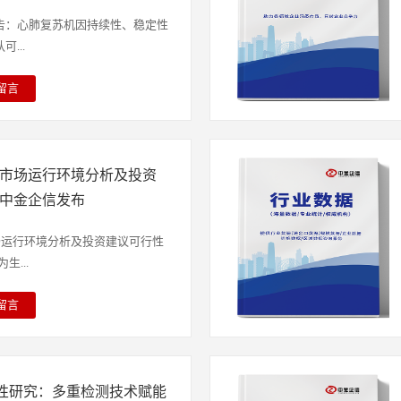
洲市场紧随其后，分别约占33%和
磺熊去氧胆酸的主要生产商包括
告：心肺复苏机因持续性、稳定性
cost和BodyBio等，这些厂商凭借在制药
...
新，占据了较大的市场份额。其
约为43%，市场集中度较高。目
留言
主要通过零售药房、医院等渠道进
骤停（cardiacarrest，CA）
的兴起和患者购药习惯的改变，线
种原因突然停止，心音及大动脉搏
要的销售途径。此外，牛磺熊去氧
断的现象，短时间内可造成机体各
品领域，以满足消费者对健康管理
物芯片市场运行环境分析及投资
、引发各种生理和病理改变甚至死
牛磺熊去氧胆酸胶囊于2007年由
根据美国心脏协会颁布的《AHA心
-中金企信发布
内上市，后续凭借在治疗胆结石领
》，对于心脏骤停患者，需对其立
性，在境内获得了广泛认可和应
生存链规定的“Circulation-
片市场运行环境分析及投资建议可行性
全球及中国牛磺熊去氧胆酸制剂行
道、Breathing人工呼吸或机械通
...
-2032》显示，国内牛磺熊去氧胆
n-体外除颤”四步标准步骤促使患者心脏等
”销售，销售额呈现一定波动，
重新供给血液，恢复呼吸，以紧急
留言
2019年至2021年保持相对稳
肺复苏研究的不断深入，人工心肺
融合的产物，生物芯片正以其高通
亿元以上，2022年以来，该产品
，因为体力限制，心肺复苏过程一
心特性，成为精准医疗、药物研
胆酸制剂集采影响，存在一定幅度
按压，轮换过程中会出现短暂按压
的关键技术支撑。从广义范畴来
的上市及未来如纳入集采目录，该
苏的成功率；其次，即使是训练有
性研究：多重检测技术赋能
加工技术和微电子技术在固相载体