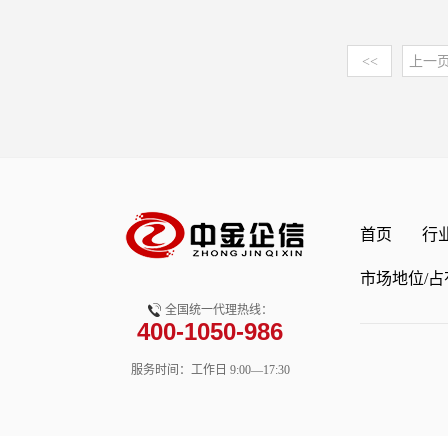
模以及各细分领域基本情
制剂行业市场分析第五章
产品需求将逐步提高，机
应用场景将持续拓展，除
药物筛选、毒理评价、临
病产品行业市场发展趋势
行业的进出口数据分析第
升，市场规模也将稳步扩
化应用，生物芯片还将在
场景有广泛运用。细胞信
二章：首先介绍了皮肤病
<<
上一
制剂行业主要类型市场规
咨询有限公司（简称：中
农作物品种改良等领域发
钙离子、ATP/ADP/AMP、
行业历史轨迹有一个清晰
去氧胆酸制剂行业主要应
于2010年，总部位于北
断完善，随着各国对生物
谢小分子等，可以在细胞
方向和所处阶段， 从而
熊去氧胆酸制剂行业运营
常驻服务团队。公司立足
医协同创新机制将逐步成
分化、衰老和死亡等生理
分析其未来市场走向；然
胆酸制剂行业企业竞争分
践，将国际前沿趋势与国
密，加速技术成果从实验
《细胞类研究试剂市场发展
国过去五年和未来七年整
业分析 第十一章 全球和
据网络、成熟研究体系及
询报告由中金企信领衔撰
行性预测咨询报告（202
境对皮肤病产品行业的影
趋势分析第十二章 全球
投资机构、商业组织及政
上，主要依据了国家统计
测，可以用于细胞生物学
部分是对皮肤病产品行业
场容量发展预测第十三章
策支持市场调研咨询服务
家经济信息中心、国务院
研究等。转录调控指细胞
表现的分析，大到北美、
论 中金企信国际咨询相关报
首页
行
包括市场竞争格局分析、
国商业信息中心、中国经
子、甲基化修饰等多方面
地区，小到各个地区主要
疹疫苗调查报告：带状疱疹病
测评、细分赛道进入性调
网、全国及海外相关报刊
以通过构建报告基因等技
国、英国、法国、中国、
市场地位/占
金企信发布》《定制报告
评估、出海战略规划、定
研究单位等公布和提供的
录情况，以便于分析其是
额、市场份额等数据分析
合治疗普及-中金企信发布
品牌资产价值研判、定制
业的供需状况、发展现状
全国统一代理热线：
外的电泳迁移率变动分析（
肤病产品行业整体市场布
400-1050-986
告：市场表现及发展趋势
业计划书编制及全行业深
重点分析了国内外生物芯
和目标DNA的结合等。
场，以指导企业战略布局
分析：预计2034年全球原料
济、战略性新兴产业、基
的发展挑战、行业的发展
高通量筛选、药靶发现、
包含全球皮肤病产品行业
服务时间：工作日 9:00—17:30
中金企信发布》《2026
域。中金企信始终以客观
资分析和趋势预测等等。
（2）常规试剂定义及应
企业市场份额，还包括各
全景监测调研及投资建议
户研判趋势、挖掘机遇、
发展动态，对行业在产品
类、氨基酸、脂类、辅酶
各企业成立时间、业务布
学、可靠的决策依据。 第
法。报告对于生物芯片产
防腐剂、缓冲液、储存液
量、营收、产品价格、毛