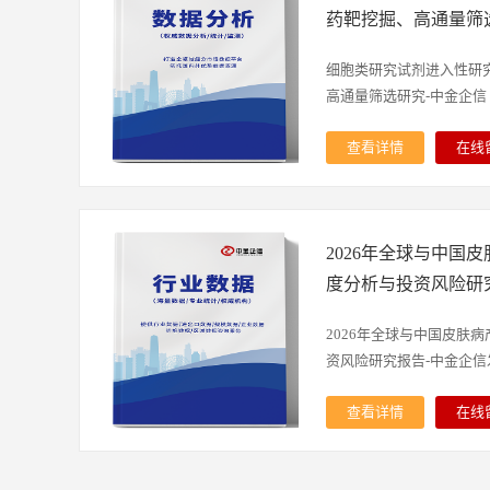
产品销售额有望快速增长
素的医务人员，因体力消
表面构建的微型生物化学
药靶挖掘、高通量筛
研领域16年，为独立第三
与频率，从而影响心肺复
异，可细分为基因芯片、
据分析等第一梯队市场研
械代替人工实施“Circulati
等多个品类，其本质是将
细胞类研究试剂进入性研
专业实操团队、各领域专家
气”的基础生命支持设备
于微小芯片之上，实现对
高通量筛选研究-中金企信 （
例经验”，服务国内外客户
有效释放人工等优势，自2
前，全球生物芯片行业正
织/各大科研院所等。依
复苏机工作原理主要为通
的关键交汇点。一方面，
查看详情
在线
评，中金企信权威性及口碑
缩，然后按压头抬起，使
技术的突破以及人工智能
1）细胞类研究试剂定义
链条咨询服务，包括市场
脏自主收缩与舒张，达到
用，不断推动生物芯片的
按照其应用领域可主要分
书、国产化水平测评、细
效保证每次胸外按压的深
新台阶；另一方面，全球
细胞分析类、细胞信号小
调查、投资价值评估、出
挽救患者的生命。（2）
需求、精准医疗理念的广
2026年全球与中国
培养是指在体外模拟体内
市场地位研究、品牌资产
根据中金企信发布《全球
选工具的迫切需求，共同
使细胞在体外生长、繁殖
度分析与投资风险研
可行性论证、商业计划书
未来市场趋势评估预测报告（
动力。不过，行业发展也
类试剂可用于细胞的体外
畴贯通宏观经济、战略性
我国的心肺复苏机市场规模为
国产化率较低、临床应用
研发、细胞治疗和基因治
2026年全球与中国皮肤
费等多元领域。中金企信
11.79亿元。相比人工
题既制约了行业的规模化
指细胞在一定条件下主动或
资风险研究报告-中金企信发.
则，助力客户研判趋势、
可有效帮助患者维持心脏
源整合能力的企业留下了
获得新的表型的过程。该类
略，提供科学、可靠的决策
着机器替代人工在急救场
呈现三大核心发展趋势。
真核细胞，研究和调节基
查看详情
在线
制剂行业发展概况第二章
续性、稳定性以及更好的
米材料、微流控技术与生
究、蛋白质合成等领域。
布通过对皮肤病产品行业
行业发展分析第三章 全
可。未来随着行业市场教
片的灵敏度与检测速度，
术对细胞生理状态进行研
章节对该行业展开分析，
发展现状及趋势分析 第四
诊疗指南纳入相关产品，
将实现从生物数据采集到
胞的状态、增殖和凋亡等