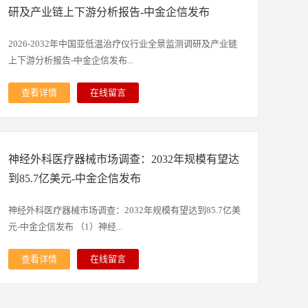
书编制、设计、规划、咨询等一站式解决方案。助力项目实
应对各类复杂的检测需求。另一方面，行业监管不断趋严，
预判；为企业、科研、投资机构等单位投资决策、战略规
研及产业链上下游分析报告-中金企信发布
施落地、提升项目单位申报项目的通过效率。4）中金企信
推动检测标准逐步完善，检测范围不断扩大，无论是产品成
划、产业研究提供重要参考。本研究报告数据主要采用国家
国际咨询定制服务-依托自建数据库、专业自建调研团队及
分的精准检测，还是安全隐患的排查，都提出了更高的要
统计数据、海关总署、问卷调查数据、商务部采集数据等数
2026-2032年中国亚低温治疗仪行业全景监测调研及产业链
官方&各领域专家顾问、国内外官方及三方数据渠道资源等
求，推动检测行业朝着规范化、标准化方向发展。此外，检
据库。其中宏观经济数据主要来自国家统计局，部分行业统
上下游分析报告-中金企信发布...
为各领域客户提供专属定制类全套解决方案。报告目录第一
测服务也逐步从单一的检测业务，延伸到检测咨询、合规指
计数据主要来自国家统计局及市场调研数据，企业数据主要
章利伐沙班行业发展概述第一节 利伐沙班的概念一、定义
导等增值服务，全链条检测服务模式成为行业发展的主流趋
来自于国家统计局规模企业统计数据库及证券交易所等，价
查看详情
在线留言
二、特点第二节 利伐沙班行业发展成熟度一、行业生命周
势。随着大众对保健品安全、品质的关注度持续提升，以及
格数据主要来自于各类市场监测数据库。1）中金企信国际
报告由中金企信精心研究编制，对亚低温治疗仪行业发展环
期分析二、行业中外市场成熟度对比第三节 利伐沙班行业
行业监管的不断收紧，市场对保健品检测的需求只会持续增
咨询（全称：中金企信（北京）国际信息咨询有限公司）为
境、市场运行现状进行了具体分析，还重点分析了行业竞争
价值链分析第四节 利伐沙班市场发展历程分析第五节 利伐
加，为行业发展提供了源源不断的动力。同时，大健康产业
国家统计局涉外调查许可单位&AAA企业信用认证机构，致
格局、重点企业的经营现状，结合亚低温治疗仪行业的发展
沙班行业特征分析一、利伐沙班季节性消费特征分析二、利
的持续蓬勃发展，带动保健品行业规模不断扩大，进一步拓
力于“为企业战略决策提供行业定制报告、品牌价值评估、
神经外科医疗器械市场调查：2032年规模有望达
轨迹和实践经验，对未来几年行业的发展趋向进行了专业的
伐沙班政策准入机制分析三、利伐沙班经营模式分析四、利
宽了检测行业的市场空间。此外，检测技术的不断升级、行
国产化率报告、品牌地位研究、市场占有率排名、问卷评估
预判；为企业、科研、投资机构等单位投资决策、战略规
到85.7亿美元-中金企信发布
伐沙班技术门槛分析第二章2020-2025年中国利伐沙班行业
业自身的规范化发展，也提升了行业的抗风险能力和市场适
报告、洞察报告、进入性研究、市场调查、数据分析、项目
划、产业研究提供重要参考。本研究报告数据主要采用国家
运行环境分析第一节 2020-2025年中国宏观经济环境分析第
配能力。未来，随着全链条检测需求的不断释放、检测技术
可行性&商业计划书、行业研究等提供全套解决方案”的专
统计数据、海关总署、问卷调查数据、商务部采集数据等数
神经外科医疗器械市场调查：2032年规模有望达到85.7亿美
二节 2020-2025年中国利伐沙班行业发展政策环境分析一、
的持续突破，保健品检测行业将持续依托产业红利稳步成
业咨询顾问机构。2）专精特新“小巨人”&单项冠军市场占
据库。其中宏观经济数据主要来自国家统计局，部分行业统
元-中金企信发布 （1）神经...
国内宏观政策发展建议二、利伐沙班行业政策分析三、相关
长，逐步完善服务体系，提升服务质量，在保障消费者健
有率、市场排名研究服务-中金企信国际咨询。3）项目可行
计数据主要来自国家统计局及市场分析数据，企业数据主要
行业政策影响分析第三节 利伐沙班税收及进出口关税第四
康、规范行业发展中发挥更重要的作用，发展潜力巨大。本
性报告&商业计划书专业权威编制服务机构（符合发改委印
来自于国家统计局规模企业统计数据库及证券交易所等，价
查看详情
在线留言
节 社会环境第五节 利伐沙班技术环境一、技术专利现状分
研究咨询报告由中金企信领衔撰写，在大量周密的市场调研
发项目可行性研究报告编制要求）-中金企信国际咨询：集
格数据主要来自于各类市场监测数据库。1）中金企信国际
外科医疗器械概述：神经外科医疗器械行业是服务于脑、脊
析二、利伐沙班行业技术现状及趋势第三章利伐沙班行业国
基础上，主要依据了国家统计局、国家商务部、国家发改
13年项目编制服务经验为各类项目立项、投融资、商业合
咨询（全称：中金企信（北京）国际信息咨询有限公司）为
髓及外周神经系统疾病诊疗的医疗器械细分赛道，覆盖神经
内外发展概述第一节 全球利伐沙班行业发展现状一、2020-
委、国家经济信息中心、国务院发展研究中心、全国商业信
作、贷款、批地、并购&合作、投资决策、产业规划、境外
国家统计局涉外调查许可单位&AAA企业信用认证机构，致