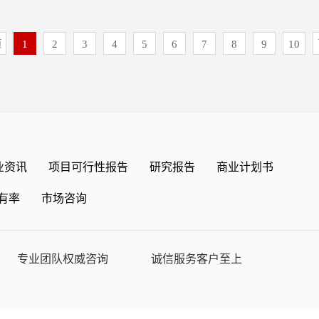
况。基于已有数据，报告还对皮肤
 全球和中国牛磺熊去氧胆酸制剂
械替代人工的渗透率有望进一步提
了在精准医疗与药物研发领域的深
床病理检测及生物制品质量分析等
做出预测。报告重点章节内容：第
六章 全球和中国牛磺熊去氧胆酸
大。 中金企信（北京）国际信息
食品安全检测、环境污染物监测、
号小分子包括活性氧、一氧化氮、
产品行业发展周期，对皮肤病产品
页
1
2
3
4
5
6
7
8
9
10
模分析第七章 全球和中国牛磺熊
金企信/中金企信国际咨询）成立
挥重要作用；其三，产业生态将不
NAD/NADH、NADP/NADPH等代
的印象，明确皮肤病产品行业演变
用领域市场分析第八章 全球牛磺
京，并在国内多个城市设有联络处与
科技领域支持力度的加大，产学研
内作为信号分子调控细胞的增殖、
判定皮肤病产品行业市场成熟度，
形势分析第九章 全球牛磺熊去氧
全球产业视野，深耕本土市场实
熟，上下游企业间的合作将更加紧
和病理过程。中金企信相关报告：
后以图表的形势完整呈现全球和中
析第十章 全球及中国重点竞争企
内行业实情深度融合，依托全域数
室向临床与市场的转化。本研究咨
战略研究及“十五五”投资规划可
体规模变化，同时结合主要市场环
中国牛磺熊去氧胆酸制剂行业发展
复合型专家智库，为国内外企业、
写，在大量周密的市场调研基础
6版）》对于这些信号小分子的检
响阐释其市场变化。第四章：这一
和中国牛磺熊去氧胆酸制剂行业市
府部门提供一体化、高可信度的决
局、国家商务部、国家发改委、国
基础研究、药物筛选、毒理和药理
在全球各主要细分地区和国家市场
 中金企信国际咨询研究成果及结
。公司业务覆盖全链条咨询服务，
发展研究中心、国家海关总署、全
内的基因转录为RNA时受到启动
欧洲、亚太三个占主要市场份额的
告推荐（2025-2026）《带状疱
业资讯
项目可行性报告
研究报告
商业计划书
行业占有率权威背书、国产化水平
济景气监测中心、中国行业研究
的调控过程。转录调控检测试剂可
国家（美国、墨西哥、加拿大、德
人发生PHN的概率为29.8%-中
研、全域市场监测调查、投资价值
杂志的基础信息以及生物芯片行业
术方法来检测细胞内相关基因的转
日本、澳大利亚等）的销量、销售
有率
市场咨询
：抗抑郁类用药市场适应拓宽与综
制专项报告、品牌市场地位研究、
大量资料。报告对我国生物芯片行
如何受调控的，同时也可以通过体
，旨在能让行业所有者了解全球皮
》《2026年我国口服液定制报
化数据分析、项目可行性论证、商
、子行业发展变化等进行了分析，
EMSA）等实验分析转录因子等
局，确定重点区域市场、潜力市
预测-中金企信发布》《市场数据
度研究等。研究范畴贯通宏观经
片行业的发展现状、如何面对行业
这些转录调控相关试剂可以用于药物
。第九章和第十章：这一部分不仅
药市场规模将达4,050.90亿美元-
础工业制造、民生消费等多元领
建议、行业竞争力，以及行业的投
药理研究、毒理与环境监测等。
企业地区分布、市场集中度、重点
专业团队权威咨询
诚信服务客户至上
年全球与中国速激肽受体1抗体行业
、严谨、高效为服务准则，助力客
报告还综合了生物芯片行业的整体
用领域分析：常规试剂通常指糖
企业基本介绍和市场表现，具体到
可行性评估报告-中金企信发布》
防控风险、制定长期战略，提供科
方面提供了参考建议和具体解决办
、代谢物、分离纯化介质、消毒与
局、产品规格、参数、特点、销
一章 行业概述及全球与中国市场
品生产企业、经销商、行业管理部
、氧化还原试剂等。常规试剂通常
利及毛利率、发展优劣势等有效信